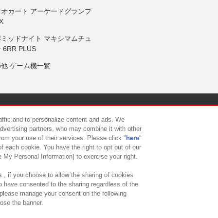
リオカート アーケードグランプ
X
岸ミッドナイト マキシマムチュ
 6RR PLUS
の他 ゲーム機一覧
サイトポリシー
プライバシーポリシー
ウェブアクセシビリティ方
raffic and to personalize content and ads. We
advertising partners, who may combine it with other
rom your use of their services. Please click "
here
"
供について
カスタマーハラスメント対応方針
よくあるご質問・
f each cookie. You have the right to opt out of our
e My Personal Information] to exercise your right.
 , if you choose to allow the sharing of cookies
to have consented to the sharing regardless of the
, please manage your consent on the following
lose the banner.
ndai Namco Amusement Lab Inc.
©Bandai Namco Experience Inc.
©HANAY