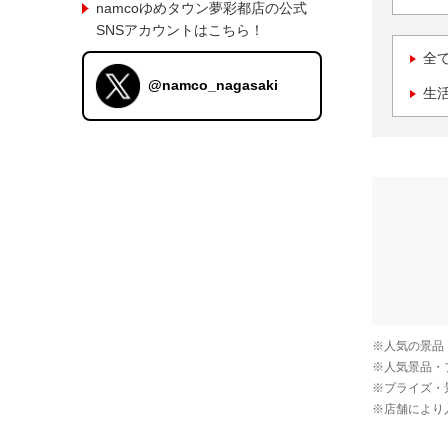
namcoゆめタウン夢彩都店の公式
SNSアカウントはこちら！
全
@namco_nagasaki
生