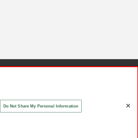
針と検証結果
お取引先さまとともに
お問い合わせ
Do Not Share My Personal Information
ASHIKI Co., Ltd. All Rights Reserved.