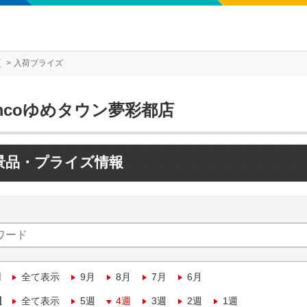
店
入荷プライズ
mcoゆめタウン夢彩都店
景品・プライズ情報
月
全て表示
9月
8月
7月
6月
週
全て表示
5週
4週
3週
2週
1週