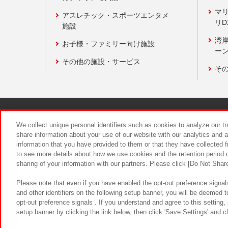
マ
アスレチック・スポーツエンタメ
リD
施設
湾
お子様・ファミリー向け施設
ーン
その他の施設・サービス
そ
関連会社
サステナビリティ
We collect unique personal identifiers such as cookies to analyze our t
share information about your use of our website with our analytics and 
information that you have provided to them or that they have collected f
食品のご提
to see more details about how we use cookies and the retention period o
sharing of your information with our partners. Please click [Do Not Shar
Please note that even if you have enabled the opt-out preference signals
and other identifiers on the following setup banner, you will be deemed 
opt-out preference signals . If you understand and agree to this setting
setup banner by clicking the link below, then click 'Save Settings' and c
©Bandai Namco Amusement Inc.
©Ba