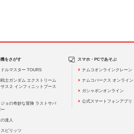
ム機をさがす
スマホ・PCであそぶ
ドルマスター TOURS
ナムコオンラインクレーン
動戦士ガンダム エクストリーム
ナムコパークス オンライ
ーサス２ インフィニットブース
ガシャポンオンライン
公式スマートフォンアプリ
ョジョの奇妙な冒険 ラストサバ
バー
鼓の達人
りスピリッツ