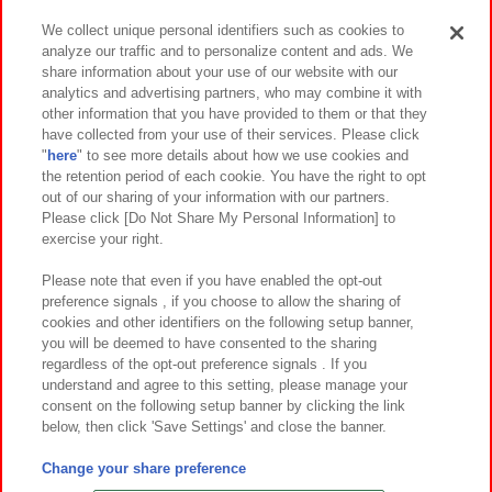
We collect unique personal identifiers such as cookies to
analyze our traffic and to personalize content and ads. We
イベント・キャンペーン
share information about your use of our website with our
analytics and advertising partners, who may combine it with
other information that you have provided to them or that they
have collected from your use of their services. Please click
"
here
" to see more details about how we use cookies and
関連会社
サステナビリティ
サイトポリシー
the retention period of each cookie. You have the right to opt
out of our sharing of your information with our partners.
プライバシーポリシー
ウェブアクセシビリティ方針と検証結果
Please click [Do Not Share My Personal Information] to
exercise your right.
お取引先さまとともに
食品のご提供について
カスタマーハラスメント対応方針
よくあるご質問・お問い合わせ
Please note that even if you have enabled the opt-out
preference signals , if you choose to allow the sharing of
cookies and other identifiers on the following setup banner,
you will be deemed to have consented to the sharing
regardless of the opt-out preference signals . If you
understand and agree to this setting, please manage your
consent on the following setup banner by clicking the link
below, then click 'Save Settings' and close the banner.
©Bandai Namco Amusement Inc.
©Bandai Namco Amusement Lab Inc.
Change your share preference
©Bandai Namco Experience Inc.