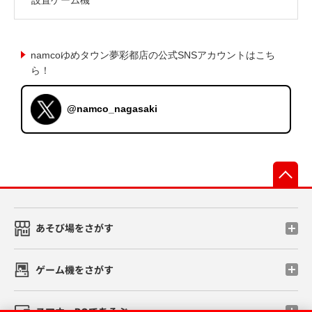
namcoゆめタウン夢彩都店の公式SNSアカウントはこち
ら！
@namco_nagasaki
先
あそび場をさがす
ゲーム機をさがす
スマホ・PCであそぶ