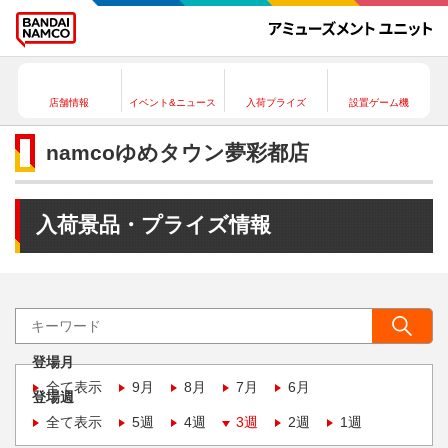
店舗情報
イベント&ニュース
入荷プライズ
設置ゲーム機
namcoゆめタウン夢彩都店
入荷景品・プライズ情報
登場月
全て表示
9月
8月
7月
6月
登場週
全て表示
5週
4週
3週
2週
1週