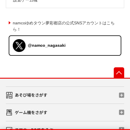
namcoゆめタウン夢彩都店の公式SNSアカウントはこち
ら！
@namco_nagasaki
先
あそび場をさがす
ゲーム機をさがす
スマホ・PCであそぶ