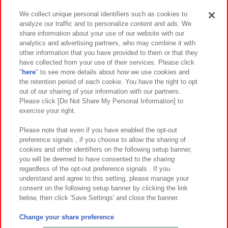
We collect unique personal identifiers such as cookies to
analyze our traffic and to personalize content and ads. We
イベント・キャンペーン
share information about your use of our website with our
analytics and advertising partners, who may combine it with
other information that you have provided to them or that they
have collected from your use of their services. Please click
"
here
" to see more details about how we use cookies and
関連会社
サステナビリティ
サイトポリシー
the retention period of each cookie. You have the right to opt
out of our sharing of your information with our partners.
プライバシーポリシー
ウェブアクセシビリティ方針と検証結果
Please click [Do Not Share My Personal Information] to
exercise your right.
お取引先さまとともに
食品のご提供について
カスタマーハラスメント対応方針
よくあるご質問・お問い合わせ
Please note that even if you have enabled the opt-out
preference signals , if you choose to allow the sharing of
cookies and other identifiers on the following setup banner,
you will be deemed to have consented to the sharing
regardless of the opt-out preference signals . If you
understand and agree to this setting, please manage your
consent on the following setup banner by clicking the link
below, then click 'Save Settings' and close the banner.
©Bandai Namco Amusement Inc.
©Bandai Namco Amusement Lab Inc.
Change your share preference
©Bandai Namco Experience Inc.