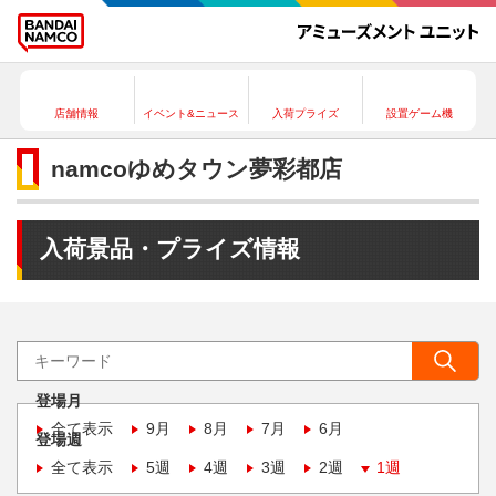
店舗情報
イベント&ニュース
入荷プライズ
設置ゲーム機
namcoゆめタウン夢彩都店
入荷景品・プライズ情報
登場月
全て表示
9月
8月
7月
6月
登場週
全て表示
5週
4週
3週
2週
1週