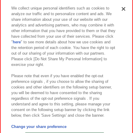
We collect unique personal identifiers such as cookies to
analyze our traffic and to personalize content and ads. We
イベント・キャンペーン
share information about your use of our website with our
analytics and advertising partners, who may combine it with
other information that you have provided to them or that they
have collected from your use of their services. Please click
"
here
" to see more details about how we use cookies and
関連会社
サステナビリティ
サイトポリシー
the retention period of each cookie. You have the right to opt
out of our sharing of your information with our partners.
プライバシーポリシー
ウェブアクセシビリティ方針と検証結果
Please click [Do Not Share My Personal Information] to
exercise your right.
お取引先さまとともに
食品のご提供について
カスタマーハラスメント対応方針
よくあるご質問・お問い合わせ
Please note that even if you have enabled the opt-out
preference signals , if you choose to allow the sharing of
cookies and other identifiers on the following setup banner,
you will be deemed to have consented to the sharing
regardless of the opt-out preference signals . If you
understand and agree to this setting, please manage your
consent on the following setup banner by clicking the link
below, then click 'Save Settings' and close the banner.
©Bandai Namco Amusement Inc.
©Bandai Namco Amusement Lab Inc.
Change your share preference
©Bandai Namco Experience Inc.