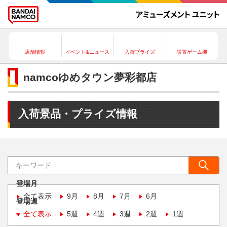
店舗情報
イベント&ニュース
入荷プライズ
設置ゲーム機
namcoゆめタウン夢彩都店
入荷景品・プライズ情報
登場月
全て表示
9月
8月
7月
6月
登場週
全て表示
5週
4週
3週
2週
1週