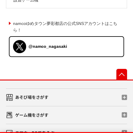
namcoゆめタウン夢彩都店の公式SNSアカウントはこち
ら！
@namco_nagasaki
先
あそび場をさがす
ゲーム機をさがす
スマホ・PCであそぶ