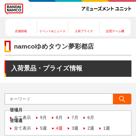
店舗情報
イベント&ニュース
入荷プライズ
設置ゲーム機
namcoゆめタウン夢彩都店
入荷景品・プライズ情報
登場月
全て表示
9月
8月
7月
6月
登場週
全て表示
5週
4週
3週
2週
1週