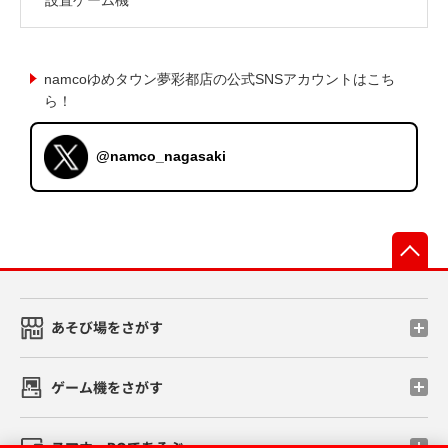
namcoゆめタウン夢彩都店の公式SNSアカウントはこち
ら！
@namco_nagasaki
先
あそび場をさがす
ゲーム機をさがす
スマホ・PCであそぶ