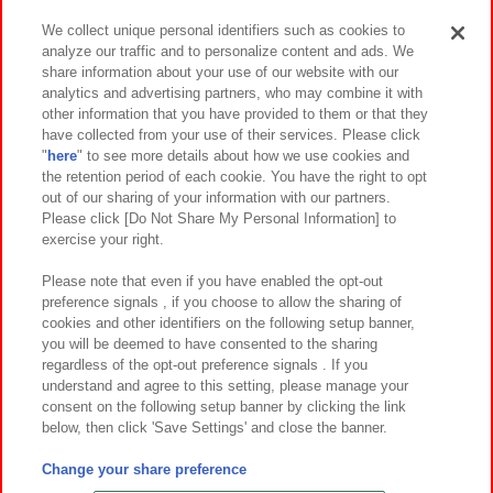
We collect unique personal identifiers such as cookies to
analyze our traffic and to personalize content and ads. We
イベント・キャンペーン
share information about your use of our website with our
analytics and advertising partners, who may combine it with
other information that you have provided to them or that they
have collected from your use of their services. Please click
"
here
" to see more details about how we use cookies and
関連会社
サステナビリティ
サイトポリシー
the retention period of each cookie. You have the right to opt
out of our sharing of your information with our partners.
プライバシーポリシー
ウェブアクセシビリティ方針と検証結果
Please click [Do Not Share My Personal Information] to
exercise your right.
お取引先さまとともに
食品のご提供について
カスタマーハラスメント対応方針
よくあるご質問・お問い合わせ
Please note that even if you have enabled the opt-out
preference signals , if you choose to allow the sharing of
cookies and other identifiers on the following setup banner,
you will be deemed to have consented to the sharing
regardless of the opt-out preference signals . If you
understand and agree to this setting, please manage your
consent on the following setup banner by clicking the link
below, then click 'Save Settings' and close the banner.
©Bandai Namco Amusement Inc.
©Bandai Namco Amusement Lab Inc.
Change your share preference
©Bandai Namco Experience Inc.