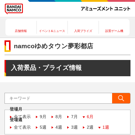
店舗情報
イベント&ニュース
入荷プライズ
設置ゲーム機
namcoゆめタウン夢彩都店
入荷景品・プライズ情報
登場月
全て表示
9月
8月
7月
6月
登場週
全て表示
5週
4週
3週
2週
1週