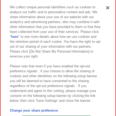
We collect unique personal identifiers such as cookies to
analyze our traffic and to personalize content and ads. We
イベント・キャンペーン
share information about your use of our website with our
analytics and advertising partners, who may combine it with
other information that you have provided to them or that they
have collected from your use of their services. Please click
"
here
" to see more details about how we use cookies and
関連会社
サステナビリティ
サイトポリシー
the retention period of each cookie. You have the right to opt
out of our sharing of your information with our partners.
プライバシーポリシー
ウェブアクセシビリティ方針と検証結果
Please click [Do Not Share My Personal Information] to
exercise your right.
お取引先さまとともに
食品のご提供について
カスタマーハラスメント対応方針
よくあるご質問・お問い合わせ
Please note that even if you have enabled the opt-out
preference signals , if you choose to allow the sharing of
cookies and other identifiers on the following setup banner,
you will be deemed to have consented to the sharing
regardless of the opt-out preference signals . If you
understand and agree to this setting, please manage your
consent on the following setup banner by clicking the link
below, then click 'Save Settings' and close the banner.
©Bandai Namco Amusement Inc.
©Bandai Namco Amusement Lab Inc.
Change your share preference
©Bandai Namco Experience Inc.