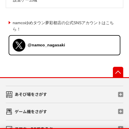
namcoゆめタウン夢彩都店の公式SNSアカウントはこち
ら！
@namco_nagasaki
先
あそび場をさがす
ゲーム機をさがす
スマホ・PCであそぶ