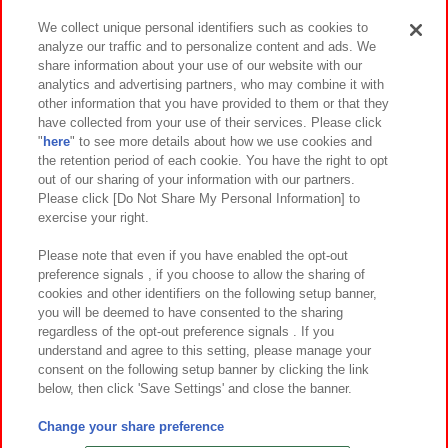
We collect unique personal identifiers such as cookies to
analyze our traffic and to personalize content and ads. We
イベント・キャンペーン
share information about your use of our website with our
analytics and advertising partners, who may combine it with
other information that you have provided to them or that they
have collected from your use of their services. Please click
"
here
" to see more details about how we use cookies and
関連会社
サステナビリティ
サイトポリシー
the retention period of each cookie. You have the right to opt
out of our sharing of your information with our partners.
プライバシーポリシー
ウェブアクセシビリティ方針と検証結果
Please click [Do Not Share My Personal Information] to
exercise your right.
お取引先さまとともに
食品のご提供について
カスタマーハラスメント対応方針
よくあるご質問・お問い合わせ
Please note that even if you have enabled the opt-out
preference signals , if you choose to allow the sharing of
cookies and other identifiers on the following setup banner,
you will be deemed to have consented to the sharing
regardless of the opt-out preference signals . If you
understand and agree to this setting, please manage your
consent on the following setup banner by clicking the link
below, then click 'Save Settings' and close the banner.
©Bandai Namco Amusement Inc.
©Bandai Namco Amusement Lab Inc.
Change your share preference
©Bandai Namco Experience Inc.