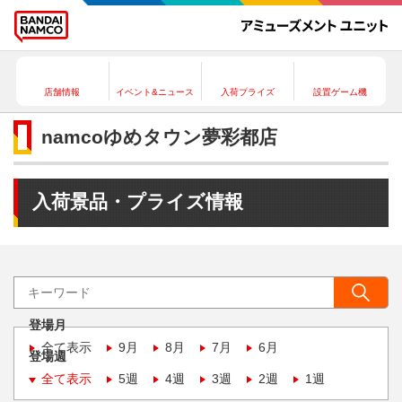
店舗情報
イベント&ニュース
入荷プライズ
設置ゲーム機
namcoゆめタウン夢彩都店
入荷景品・プライズ情報
登場月
全て表示
9月
8月
7月
6月
登場週
全て表示
5週
4週
3週
2週
1週