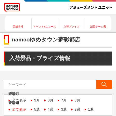
店舗情報
イベント&ニュース
入荷プライズ
設置ゲーム機
namcoゆめタウン夢彩都店
入荷景品・プライズ情報
登場月
全て表示
9月
8月
7月
6月
登場週
全て表示
5週
4週
3週
2週
1週