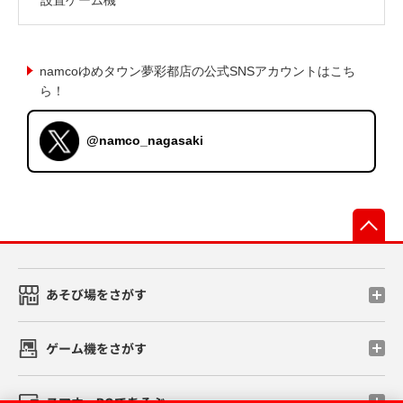
namcoゆめタウン夢彩都店の公式SNSアカウントはこち
ら！
@namco_nagasaki
先
あそび場をさがす
ゲーム機をさがす
スマホ・PCであそぶ