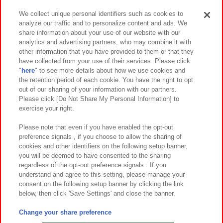
We collect unique personal identifiers such as cookies to
analyze our traffic and to personalize content and ads. We
イベント・キャンペーン
share information about your use of our website with our
analytics and advertising partners, who may combine it with
other information that you have provided to them or that they
have collected from your use of their services. Please click
"
here
" to see more details about how we use cookies and
関連会社
サステナビリティ
サイトポリシー
the retention period of each cookie. You have the right to opt
out of our sharing of your information with our partners.
プライバシーポリシー
ウェブアクセシビリティ方針と検証結果
Please click [Do Not Share My Personal Information] to
exercise your right.
お取引先さまとともに
食品のご提供について
カスタマーハラスメント対応方針
よくあるご質問・お問い合わせ
Please note that even if you have enabled the opt-out
preference signals , if you choose to allow the sharing of
cookies and other identifiers on the following setup banner,
you will be deemed to have consented to the sharing
regardless of the opt-out preference signals . If you
understand and agree to this setting, please manage your
consent on the following setup banner by clicking the link
below, then click 'Save Settings' and close the banner.
©Bandai Namco Amusement Inc.
©Bandai Namco Amusement Lab Inc.
Change your share preference
©Bandai Namco Experience Inc.