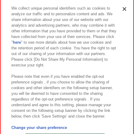
We collect unique personal identifiers such as cookies to
analyze our traffic and to personalize content and ads. We
イベント・キャンペーン
share information about your use of our website with our
analytics and advertising partners, who may combine it with
other information that you have provided to them or that they
have collected from your use of their services. Please click
"
here
" to see more details about how we use cookies and
関連会社
サステナビリティ
サイトポリシー
the retention period of each cookie. You have the right to opt
out of our sharing of your information with our partners.
プライバシーポリシー
ウェブアクセシビリティ方針と検証結果
Please click [Do Not Share My Personal Information] to
exercise your right.
お取引先さまとともに
食品のご提供について
カスタマーハラスメント対応方針
よくあるご質問・お問い合わせ
Please note that even if you have enabled the opt-out
preference signals , if you choose to allow the sharing of
cookies and other identifiers on the following setup banner,
you will be deemed to have consented to the sharing
regardless of the opt-out preference signals . If you
understand and agree to this setting, please manage your
consent on the following setup banner by clicking the link
below, then click 'Save Settings' and close the banner.
©Bandai Namco Amusement Inc.
©Bandai Namco Amusement Lab Inc.
Change your share preference
©Bandai Namco Experience Inc.