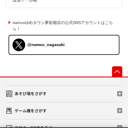
namcoゆめタウン夢彩都店の公式SNSアカウントはこち
ら！
@namco_nagasaki
先
あそび場をさがす
ゲーム機をさがす
スマホ・PCであそぶ