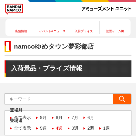
店舗情報
イベント&ニュース
入荷プライズ
設置ゲーム機
namcoゆめタウン夢彩都店
入荷景品・プライズ情報
登場月
全て表示
9月
8月
7月
6月
登場週
全て表示
5週
4週
3週
2週
1週