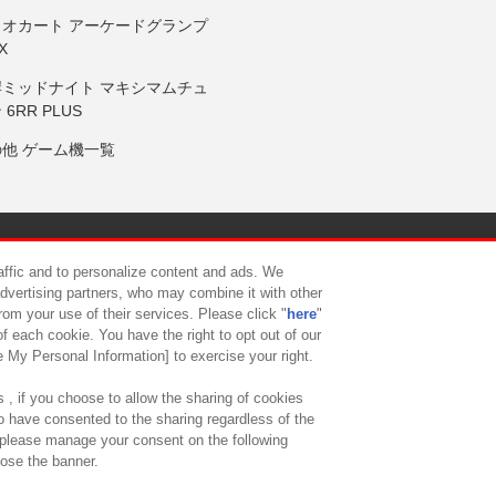
リオカート アーケードグランプ
X
岸ミッドナイト マキシマムチュ
 6RR PLUS
の他 ゲーム機一覧
サイトポリシー
プライバシーポリシー
ウェブアクセシビリティ方
raffic and to personalize content and ads. We
advertising partners, who may combine it with other
rom your use of their services. Please click "
here
"
供について
カスタマーハラスメント対応方針
よくあるご質問・
f each cookie. You have the right to opt out of our
e My Personal Information] to exercise your right.
 , if you choose to allow the sharing of cookies
to have consented to the sharing regardless of the
, please manage your consent on the following
lose the banner.
ndai Namco Amusement Lab Inc.
©Bandai Namco Experience Inc.
©HANAY