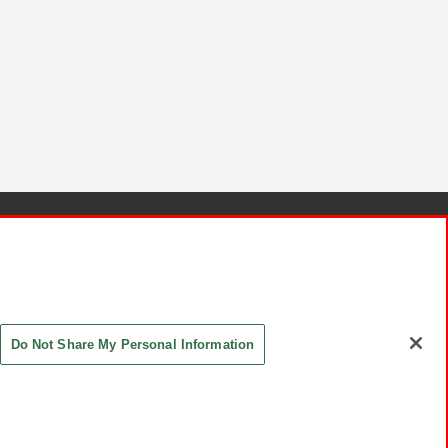
針と検証結果
お取引先さまとともに
お問い合わせ
Do Not Share My Personal Information
ASHIKI Co., Ltd. All Rights Reserved.