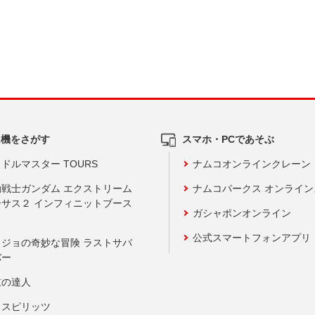
ム機をさがす
スマホ・PCであそぶ
ドルマスター TOURS
ナムコオンラインクレーン
動戦士ガンダム エクストリーム
ナムコパークス オンライ
ーサス２ インフィニットブース
ガシャポンオンライン
公式スマートフォンアプリ
ョジョの奇妙な冒険 ラストサバ
バー
鼓の達人
りスピリッツ