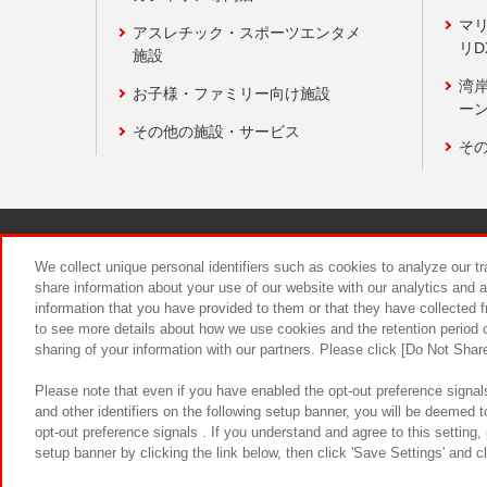
マ
アスレチック・スポーツエンタメ
リD
施設
湾
お子様・ファミリー向け施設
ーン
その他の施設・サービス
そ
関連会社
サステナビリティ
We collect unique personal identifiers such as cookies to analyze our t
share information about your use of our website with our analytics and 
information that you have provided to them or that they have collected f
食品のご提
to see more details about how we use cookies and the retention period o
sharing of your information with our partners. Please click [Do Not Shar
Please note that even if you have enabled the opt-out preference signals
and other identifiers on the following setup banner, you will be deemed 
opt-out preference signals . If you understand and agree to this setting
setup banner by clicking the link below, then click 'Save Settings' and c
©Bandai Namco Amusement Inc.
©Ba