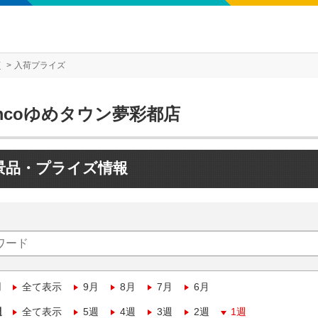
店
入荷プライズ
mcoゆめタウン夢彩都店
景品・プライズ情報
月
全て表示
9月
8月
7月
6月
週
全て表示
5週
4週
3週
2週
1週