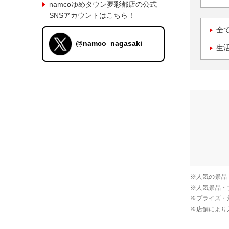
namcoゆめタウン夢彩都店の公式
SNSアカウントはこちら！
全
@namco_nagasaki
生