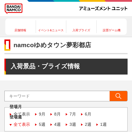
店舗情報
イベント&ニュース
入荷プライズ
設置ゲーム機
namcoゆめタウン夢彩都店
入荷景品・プライズ情報
登場月
全て表示
9月
8月
7月
6月
登場週
全て表示
5週
4週
3週
2週
1週