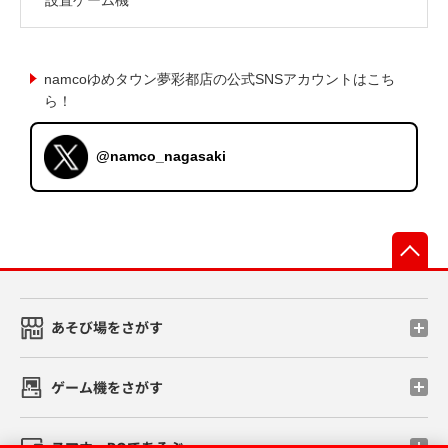
namcoゆめタウン夢彩都店の公式SNSアカウントはこち
ら！
@namco_nagasaki
先
あそび場をさがす
ゲーム機をさがす
スマホ・PCであそぶ