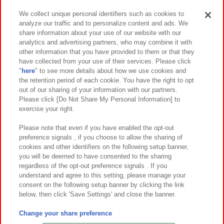
We collect unique personal identifiers such as cookies to
analyze our traffic and to personalize content and ads. We
イベント・キャンペーン
share information about your use of our website with our
analytics and advertising partners, who may combine it with
other information that you have provided to them or that they
have collected from your use of their services. Please click
"
here
" to see more details about how we use cookies and
関連会社
サステナビリティ
サイトポリシー
the retention period of each cookie. You have the right to opt
out of our sharing of your information with our partners.
プライバシーポリシー
ウェブアクセシビリティ方針と検証結果
Please click [Do Not Share My Personal Information] to
exercise your right.
お取引先さまとともに
食品のご提供について
カスタマーハラスメント対応方針
よくあるご質問・お問い合わせ
Please note that even if you have enabled the opt-out
preference signals , if you choose to allow the sharing of
cookies and other identifiers on the following setup banner,
you will be deemed to have consented to the sharing
regardless of the opt-out preference signals . If you
understand and agree to this setting, please manage your
consent on the following setup banner by clicking the link
below, then click 'Save Settings' and close the banner.
©Bandai Namco Amusement Inc.
©Bandai Namco Amusement Lab Inc.
Change your share preference
©Bandai Namco Experience Inc.