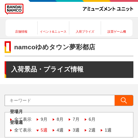
店舗情報
イベント&ニュース
入荷プライズ
設置ゲーム機
namcoゆめタウン夢彩都店
入荷景品・プライズ情報
登場月
全て表示
9月
8月
7月
6月
登場週
全て表示
5週
4週
3週
2週
1週