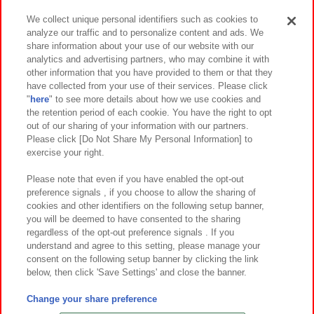
We collect unique personal identifiers such as cookies to
analyze our traffic and to personalize content and ads. We
イベント・キャンペーン
share information about your use of our website with our
analytics and advertising partners, who may combine it with
other information that you have provided to them or that they
have collected from your use of their services. Please click
"
here
" to see more details about how we use cookies and
関連会社
サステナビリティ
サイトポリシー
the retention period of each cookie. You have the right to opt
out of our sharing of your information with our partners.
プライバシーポリシー
ウェブアクセシビリティ方針と検証結果
Please click [Do Not Share My Personal Information] to
exercise your right.
お取引先さまとともに
食品のご提供について
カスタマーハラスメント対応方針
よくあるご質問・お問い合わせ
Please note that even if you have enabled the opt-out
preference signals , if you choose to allow the sharing of
cookies and other identifiers on the following setup banner,
you will be deemed to have consented to the sharing
regardless of the opt-out preference signals . If you
understand and agree to this setting, please manage your
consent on the following setup banner by clicking the link
below, then click 'Save Settings' and close the banner.
©Bandai Namco Amusement Inc.
©Bandai Namco Amusement Lab Inc.
Change your share preference
©Bandai Namco Experience Inc.