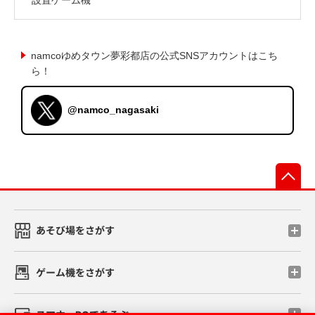
namcoゆめタウン夢彩都店の公式SNSアカウントはこち
ら！
@namco_nagasaki
先
あそび場をさがす
ゲーム機をさがす
スマホ・PCであそぶ