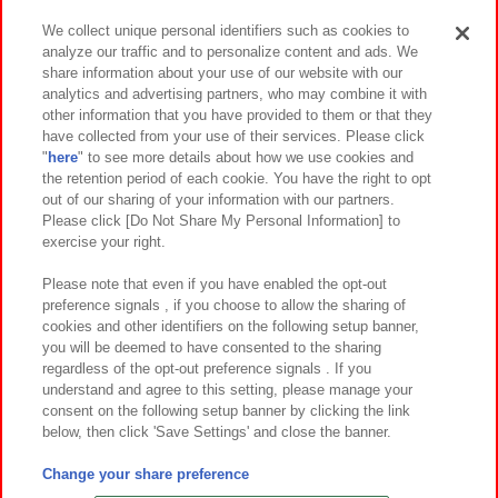
We collect unique personal identifiers such as cookies to
analyze our traffic and to personalize content and ads. We
イベント・キャンペーン
share information about your use of our website with our
analytics and advertising partners, who may combine it with
other information that you have provided to them or that they
have collected from your use of their services. Please click
"
here
" to see more details about how we use cookies and
関連会社
サステナビリティ
サイトポリシー
the retention period of each cookie. You have the right to opt
out of our sharing of your information with our partners.
プライバシーポリシー
ウェブアクセシビリティ方針と検証結果
Please click [Do Not Share My Personal Information] to
exercise your right.
お取引先さまとともに
食品のご提供について
カスタマーハラスメント対応方針
よくあるご質問・お問い合わせ
Please note that even if you have enabled the opt-out
preference signals , if you choose to allow the sharing of
cookies and other identifiers on the following setup banner,
you will be deemed to have consented to the sharing
regardless of the opt-out preference signals . If you
understand and agree to this setting, please manage your
consent on the following setup banner by clicking the link
below, then click 'Save Settings' and close the banner.
©Bandai Namco Amusement Inc.
©Bandai Namco Amusement Lab Inc.
Change your share preference
©Bandai Namco Experience Inc.