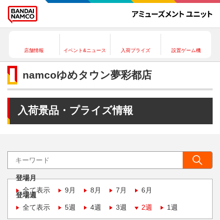
店舗情報
イベント&ニュース
入荷プライズ
設置ゲーム機
namcoゆめタウン夢彩都店
入荷景品・プライズ情報
登場月
全て表示
9月
8月
7月
6月
登場週
全て表示
5週
4週
3週
2週
1週