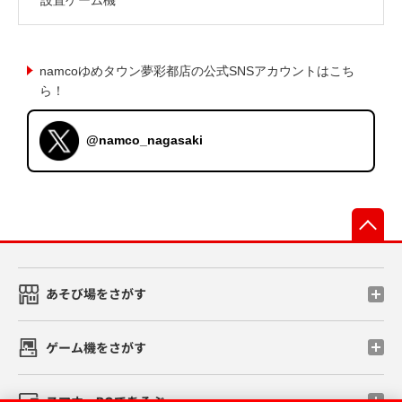
namcoゆめタウン夢彩都店の公式SNSアカウントはこち
ら！
@namco_nagasaki
先
あそび場をさがす
ゲーム機をさがす
スマホ・PCであそぶ