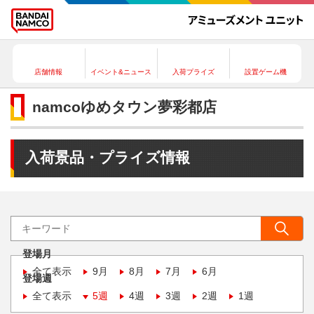
店舗情報
イベント&ニュース
入荷プライズ
設置ゲーム機
namcoゆめタウン夢彩都店
入荷景品・プライズ情報
登場月
全て表示
9月
8月
7月
6月
登場週
全て表示
5週
4週
3週
2週
1週