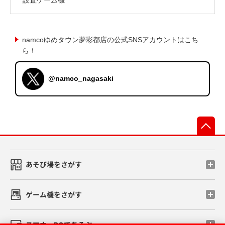
namcoゆめタウン夢彩都店の公式SNSアカウントはこち
ら！
@namco_nagasaki
先
あそび場をさがす
ゲーム機をさがす
スマホ・PCであそぶ