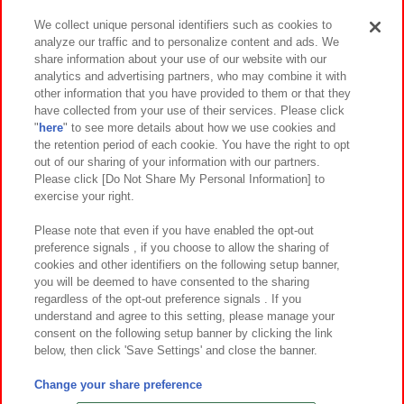
We collect unique personal identifiers such as cookies to
analyze our traffic and to personalize content and ads. We
イベント・キャンペーン
share information about your use of our website with our
analytics and advertising partners, who may combine it with
other information that you have provided to them or that they
have collected from your use of their services. Please click
"
here
" to see more details about how we use cookies and
関連会社
サステナビリティ
サイトポリシー
the retention period of each cookie. You have the right to opt
out of our sharing of your information with our partners.
プライバシーポリシー
ウェブアクセシビリティ方針と検証結果
Please click [Do Not Share My Personal Information] to
exercise your right.
お取引先さまとともに
食品のご提供について
カスタマーハラスメント対応方針
よくあるご質問・お問い合わせ
Please note that even if you have enabled the opt-out
preference signals , if you choose to allow the sharing of
cookies and other identifiers on the following setup banner,
you will be deemed to have consented to the sharing
regardless of the opt-out preference signals . If you
understand and agree to this setting, please manage your
consent on the following setup banner by clicking the link
below, then click 'Save Settings' and close the banner.
©Bandai Namco Amusement Inc.
©Bandai Namco Amusement Lab Inc.
Change your share preference
©Bandai Namco Experience Inc.