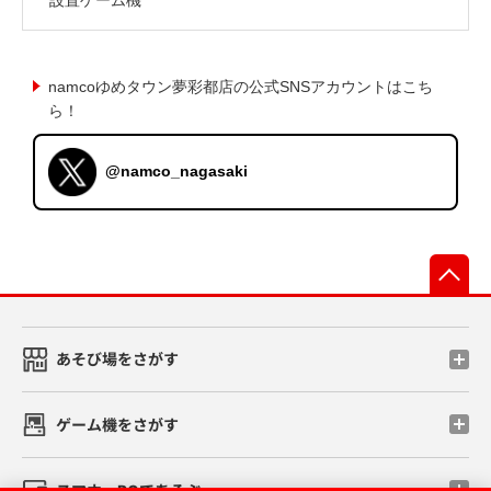
namcoゆめタウン夢彩都店の公式SNSアカウントはこち
ら！
@namco_nagasaki
先
あそび場をさがす
ゲーム機をさがす
スマホ・PCであそぶ