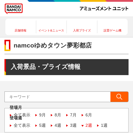
店舗情報
イベント&ニュース
入荷プライズ
設置ゲーム機
namcoゆめタウン夢彩都店
入荷景品・プライズ情報
登場月
全て表示
9月
8月
7月
6月
登場週
全て表示
5週
4週
3週
2週
1週