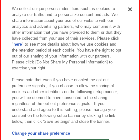
We collect unique personal identifiers such as cookies to
analyze our traffic and to personalize content and ads. We
イベント・キャンペーン
share information about your use of our website with our
analytics and advertising partners, who may combine it with
other information that you have provided to them or that they
have collected from your use of their services. Please click
"
here
" to see more details about how we use cookies and
関連会社
サステナビリティ
サイトポリシー
the retention period of each cookie. You have the right to opt
out of our sharing of your information with our partners.
プライバシーポリシー
ウェブアクセシビリティ方針と検証結果
Please click [Do Not Share My Personal Information] to
exercise your right.
お取引先さまとともに
食品のご提供について
カスタマーハラスメント対応方針
よくあるご質問・お問い合わせ
Please note that even if you have enabled the opt-out
preference signals , if you choose to allow the sharing of
cookies and other identifiers on the following setup banner,
you will be deemed to have consented to the sharing
regardless of the opt-out preference signals . If you
understand and agree to this setting, please manage your
consent on the following setup banner by clicking the link
below, then click 'Save Settings' and close the banner.
©Bandai Namco Amusement Inc.
©Bandai Namco Amusement Lab Inc.
Change your share preference
©Bandai Namco Experience Inc.