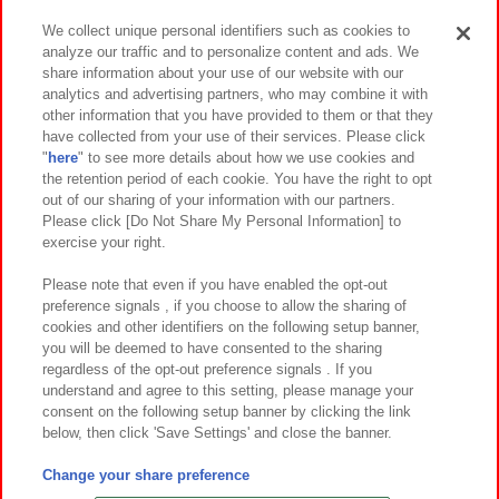
We collect unique personal identifiers such as cookies to
analyze our traffic and to personalize content and ads. We
イベント・キャンペーン
share information about your use of our website with our
analytics and advertising partners, who may combine it with
other information that you have provided to them or that they
have collected from your use of their services. Please click
"
here
" to see more details about how we use cookies and
関連会社
サステナビリティ
サイトポリシー
the retention period of each cookie. You have the right to opt
out of our sharing of your information with our partners.
プライバシーポリシー
ウェブアクセシビリティ方針と検証結果
Please click [Do Not Share My Personal Information] to
exercise your right.
お取引先さまとともに
食品のご提供について
カスタマーハラスメント対応方針
よくあるご質問・お問い合わせ
Please note that even if you have enabled the opt-out
preference signals , if you choose to allow the sharing of
cookies and other identifiers on the following setup banner,
you will be deemed to have consented to the sharing
regardless of the opt-out preference signals . If you
understand and agree to this setting, please manage your
consent on the following setup banner by clicking the link
below, then click 'Save Settings' and close the banner.
©Bandai Namco Amusement Inc.
©Bandai Namco Amusement Lab Inc.
Change your share preference
©Bandai Namco Experience Inc.