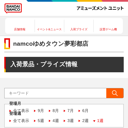
店舗情報
イベント&ニュース
入荷プライズ
設置ゲーム機
namcoゆめタウン夢彩都店
入荷景品・プライズ情報
登場月
全て表示
9月
8月
7月
6月
登場週
全て表示
5週
4週
3週
2週
1週