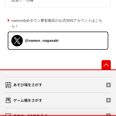
namcoゆめタウン夢彩都店の公式SNSアカウントはこち
ら！
@namco_nagasaki
先
あそび場をさがす
ゲーム機をさがす
スマホ・PCであそぶ