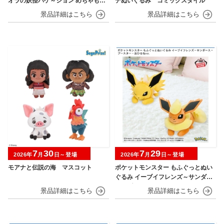
オラの妖怪バケ～ション めちゃもふ
デぬいぐるみ コミックスタイル
ぐっとぬいぐるみ シロ
7
30
7
29
2026年
月
日～登場
2026年
月
日～登場
モアナと伝説の海 マスコット
ポケットモンスター もふぐっとぬい
ぐるみ イーブイフレンズ～サンダー
ス・ブースター～おひるねver.