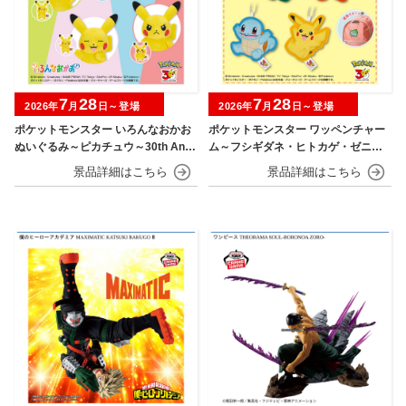
7
28
7
28
2026年
月
日～登場
2026年
月
日～登場
ポケットモンスター いろんなおかお
ポケットモンスター ワッペンチャー
ぬいぐるみ～ピカチュウ～30th Anni
ム～フシギダネ・ヒトカゲ・ゼニガ
versary
メ・ピカチュウ～30th Anniversary