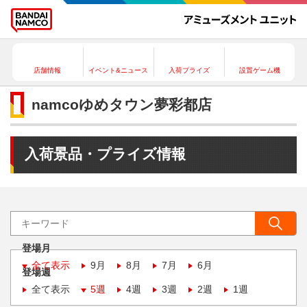
店舗情報
イベント&ニュース
入荷プライズ
設置ゲーム機
namcoゆめタウン夢彩都店
入荷景品・プライズ情報
登場月
全て表示
9月
8月
7月
6月
登場週
全て表示
5週
4週
3週
2週
1週