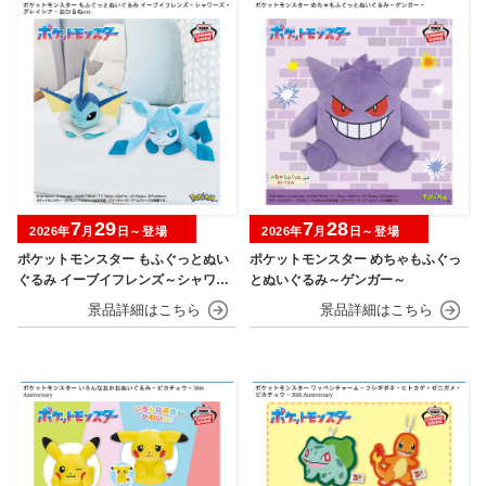
7
29
7
28
2026年
月
日～登場
2026年
月
日～登場
ポケットモンスター もふぐっとぬい
ポケットモンスター めちゃもふぐっ
ぐるみ イーブイフレンズ～シャワー
とぬいぐるみ～ゲンガー～
ズ・グレイシア～おひるねver.