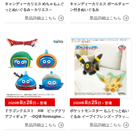
キャンディーカリエス めちゃもふぐ
キャンディーカリエス ボールチェー
っとぬいぐるみ～カリエス～
ン付きぬいぐるみ
8
26
8
25
2026年
月
日～登場
2026年
月
日～登場
ドラゴンクエスト AM ビッグクリ
ポケットモンスター もふぐっとぬい
アフィギュア ~DQⅦ Reimagined
ぐるみ イーブイフレンズ～ブラッキ
発売記念編~
ー・リーフィア～おひるねver.