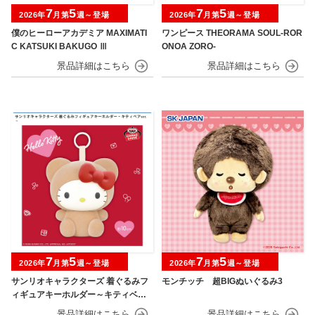
7
5
7
5
2026年
月第
週～登場
2026年
月第
週～登場
僕のヒーローアカデミア MAXIMATI
ワンピース THEORAMA SOUL-ROR
C KATSUKI BAKUGO Ⅲ
ONOA ZORO-
7
5
7
5
2026年
月第
週～登場
2026年
月第
週～登場
サンリオキャラクターズ 着ぐるみフ
モンチッチ 超BIGぬいぐるみ3
ィギュアキーホルダー～キティベアv
er.～