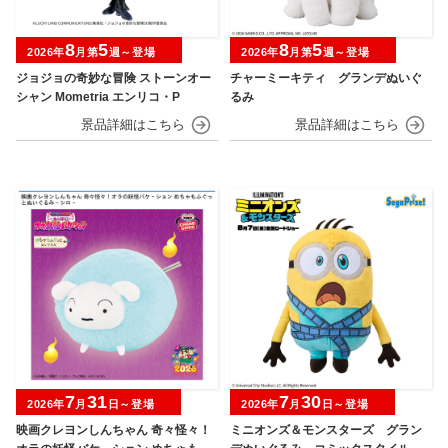
8
5
8
5
2026年
月第
週～登場
2026年
月第
週～登場
ジョジョの奇妙な冒険 ストーンオー
チャーミーキティ グランデぬいぐ
シャン Mometria エンリコ・P
るみ
7
31
7
30
2026年
月
日～登場
2026年
月
日～登場
映画クレヨンしんちゃん 奇々怪々！
ミニオンズ＆モンスターズ グラン