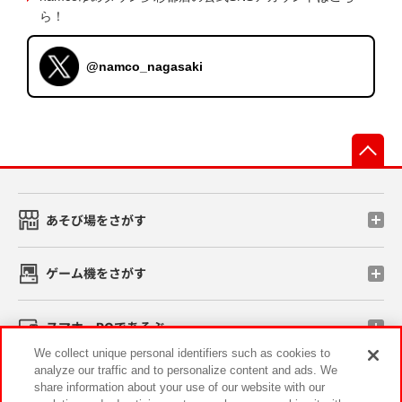
ら！
@namco_nagasaki
先
あそび場をさがす
ゲーム機をさがす
スマホ・PCであそぶ
We collect unique personal identifiers such as cookies to
analyze our traffic and to personalize content and ads. We
イベント・キャンペーン
share information about your use of our website with our