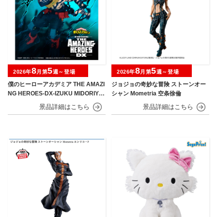
8
5
8
5
2026年
月第
週～登場
2026年
月第
週～登場
僕のヒーローアカデミア THE AMAZI
ジョジョの奇妙な冒険 ストーンオー
NG HEROES-DX-IZUKU MIDORIYA
シャン Mometria 空条徐倫
OVERLAY Ⅱ