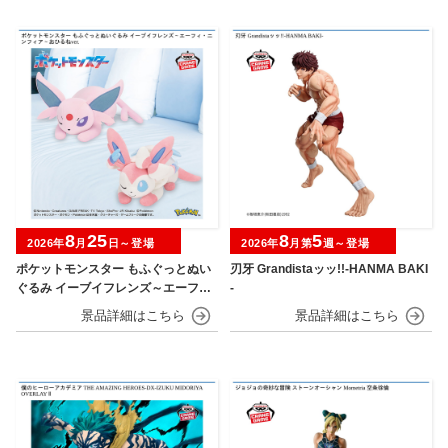
8
25
8
5
2026年
月
日～登場
2026年
月第
週～登場
ポケットモンスター もふぐっとぬい
刃牙 Grandistaッッ!!-HANMA BAKI
ぐるみ イーブイフレンズ～エーフ
-
ィ・ニンフィア～おひるねver.