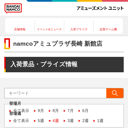
店舗情報
イベント&ニュース
入荷プライズ
設置ゲーム機
namcoアミュプラザ長崎 新館店
入荷景品・プライズ情報
登場月
全て表示
9月
8月
7月
6月
登場週
全て表示
5週
4週
3週
2週
1週