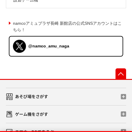
namcoアミュプラザ長崎 新館店の公式SNSアカウントはこ
ちら！
@namco_amu_naga
先
あそび場をさがす
ゲーム機をさがす
スマホ・PCであそぶ