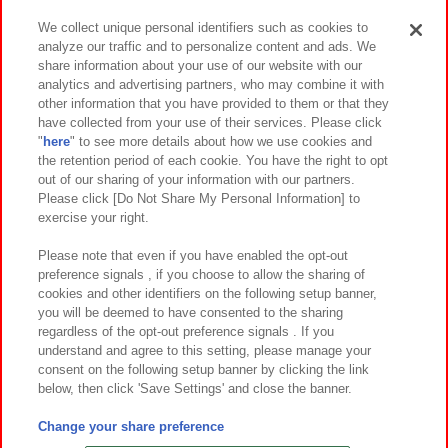
We collect unique personal identifiers such as cookies to
analyze our traffic and to personalize content and ads. We
イベント・キャンペーン
share information about your use of our website with our
analytics and advertising partners, who may combine it with
other information that you have provided to them or that they
have collected from your use of their services. Please click
"
here
" to see more details about how we use cookies and
関連会社
サステナビリティ
サイトポリシー
the retention period of each cookie. You have the right to opt
out of our sharing of your information with our partners.
プライバシーポリシー
ウェブアクセシビリティ方針と検証結果
Please click [Do Not Share My Personal Information] to
exercise your right.
お取引先さまとともに
食品のご提供について
カスタマーハラスメント対応方針
よくあるご質問・お問い合わせ
Please note that even if you have enabled the opt-out
preference signals , if you choose to allow the sharing of
cookies and other identifiers on the following setup banner,
you will be deemed to have consented to the sharing
regardless of the opt-out preference signals . If you
understand and agree to this setting, please manage your
consent on the following setup banner by clicking the link
below, then click 'Save Settings' and close the banner.
©Bandai Namco Amusement Inc.
©Bandai Namco Amusement Lab Inc.
Change your share preference
©Bandai Namco Experience Inc.