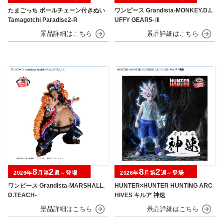
たまごっち ボールチェーン付きぬい
ワンピース Grandista-MONKEY.D.L
Tamagotchi Paradise2-R
UFFY GEAR5-Ⅲ
8
2
8
2
2026年
月第
週～登場
2026年
月第
週～登場
ワンピース Grandista-MARSHALL.
HUNTER×HUNTER HUNTING ARC
D.TEACH-
HIVES キルア 神速