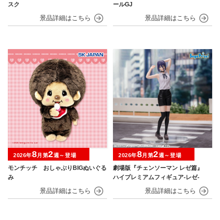
スク
ールGJ
8
2
8
2
2026年
月第
週～登場
2026年
月第
週～登場
モンチッチ おしゃぶりBIGぬいぐる
劇場版『チェンソーマン レゼ篇』
み
ハイプレミアムフィギュア‐レゼ‐