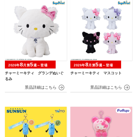
8
5
8
5
2026年
月第
週～登場
2026年
月第
週～登場
チャーミーキティ グランデぬいぐ
チャーミーキティ マスコット
るみ