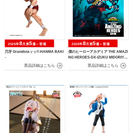
8
5
8
5
2026年
月第
週～登場
2026年
月第
週～登場
刃牙 Grandistaッッ!!-HANMA BAKI
僕のヒーローアカデミア THE AMAZI
-
NG HEROES-DX-IZUKU MIDORIYA
OVERLAY Ⅱ