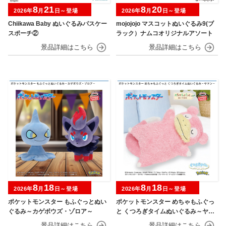
8
21
8
20
2026年
月
日～登場
2026年
月
日～登場
Chiikawa Baby ぬいぐるみパスケー
mojojojo マスコットぬいぐるみ9(ブ
スポーチ②
ラック）ナムコオリジナルアソート
8
18
8
18
2026年
月
日～登場
2026年
月
日～登場
ポケットモンスター もふぐっとぬい
ポケットモンスター めちゃもふぐっ
ぐるみ～カゲボウズ・ゾロア～
と くつろぎタイムぬいぐるみ～ヤド
ン～