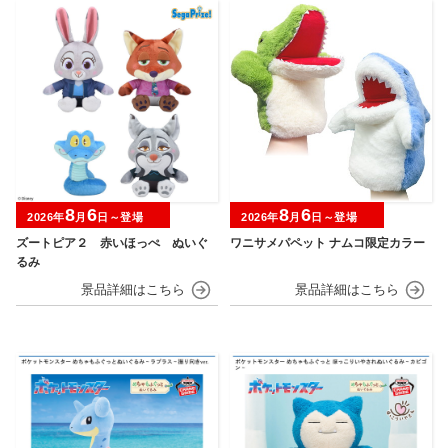
8
6
8
6
2026年
月
日～登場
2026年
月
日～登場
ズートピア２ 赤いほっぺ ぬいぐ
ワニサメパペット ナムコ限定カラー
るみ