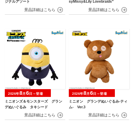
ジナルアソート
syMissy&Lily Lovebraids”
8
6
8
6
2026年
月
日～登場
2026年
月
日～登場
ミニオンズ＆モンスターズ グラン
ミニオン グランデぬいぐるみ‐ティ
デぬいぐるみ タキシード
ム‐ Ver.3