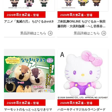
8
2
8
2
2026年
月第
週～登場
2026年
月第
週～登場
アニメ「鬼滅の刃」 ちびぐるみvol.9
刀剣乱舞ONLINE ちびぐるみ～秋田
藤四郎・大倶利伽羅・へし切長谷
部・獅子王・火車切～
8
2
8
2
2026年
月第
週～登場
2026年
月第
週～登場
マーモットのもっとっとなりきりマ
ハローキティマジカルラベンダード