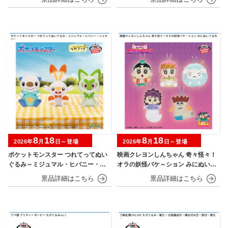
8
18
8
18
2026年
月
日～登場
2026年
月
日～登場
ポケットモンスター つれてってぬい
映画クレヨンしんちゃん 奇々怪々！
ぐるみ～ミジュマル・ヒバニー・ニ
オラの妖怪バケ～ション みにぬいぐ
ャオハ～
るみ