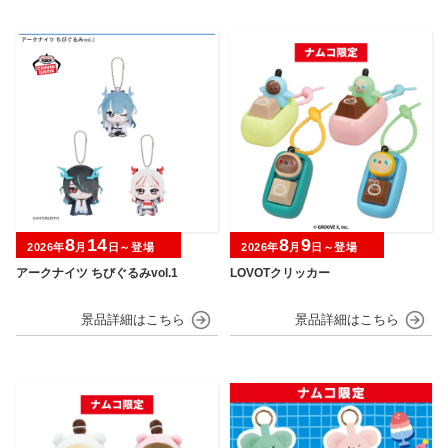
8
14
8
9
2026年
月
日～登場
2026年
月
日～登場
アークナイツ ちびぐるみvol.1
LOVOTクリッカー