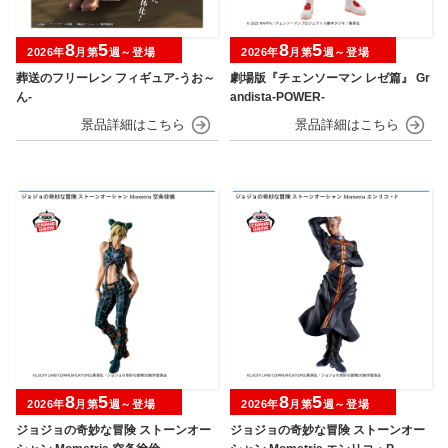
8
5
8
5
2026年
月第
週～登場
2026年
月第
週～登場
葬送のフリーレン フィギュア-うお～
劇場版『チェンソーマン レゼ篇』 Gr
ん-
andista-POWER-
8
5
8
5
2026年
月第
週～登場
2026年
月第
週～登場
ジョジョの奇妙な冒険 ストーンオー
ジョジョの奇妙な冒険 ストーンオー