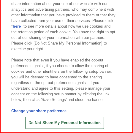
share information about your use of our website with our
7
30
7
30
2026年
月
日～登場
2026年
月
日～登場
analytics and advertising partners, who may combine it with
other information that you have provided to them or that they
ミニオンズ＆モンスターズ グラン
モアナと伝説の海 マスコット
have collected from your use of their services. Please click
デぬいぐるみ コミックスタイル
"
here
" to see more details about how we use cookies and
the retention period of each cookie. You have the right to opt
out of our sharing of your information with our partners.
Please click [Do Not Share My Personal Information] to
exercise your right.
Please note that even if you have enabled the opt-out
preference signals , if you choose to allow the sharing of
cookies and other identifiers on the following setup banner,
you will be deemed to have consented to the sharing
regardless of the opt-out preference signals . If you
understand and agree to this setting, please manage your
consent on the following setup banner by clicking the link
below, then click 'Save Settings' and close the banner.
Change your share preference
7
30
7
29
2026年
月
日～登場
2026年
月
日～登場
ガンバレ！中村くん！！ぷちマスコ
ポケットモンスター もふぐっとぬい
Do Not Share My Personal Information
ット
ぐるみ イーブイフレンズ～サンダー
ス・ブースター～おひるねver.