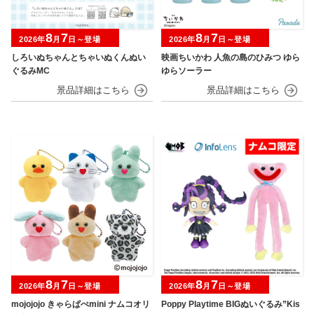
8
7
8
7
2026年
月
日～登場
2026年
月
日～登場
しろいぬちゃんとちゃいぬくんぬい
映画ちいかわ 人魚の島のひみつ ゆら
ぐるみMC
ゆらソーラー
8
7
8
7
2026年
月
日～登場
2026年
月
日～登場
mojojojo きゃらぱぺmini ナムコオリ
Poppy Playtime BIGぬいぐるみ”Kis