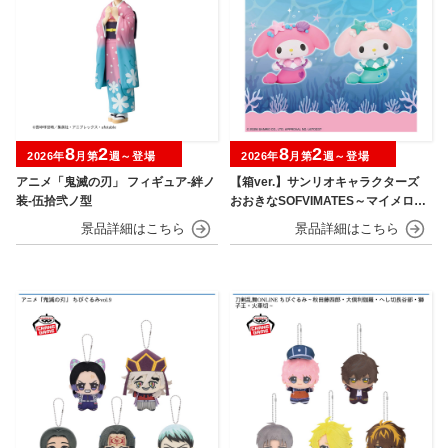
8
2
8
2
2026年
月第
週～登場
2026年
月第
週～登場
アニメ「鬼滅の刃」 フィギュア-絆ノ
【箱ver.】サンリオキャラクターズ
装-伍拾弐ノ型
おおきなSOFVIMATES～マイメロデ
ィ マーメイドver. ～