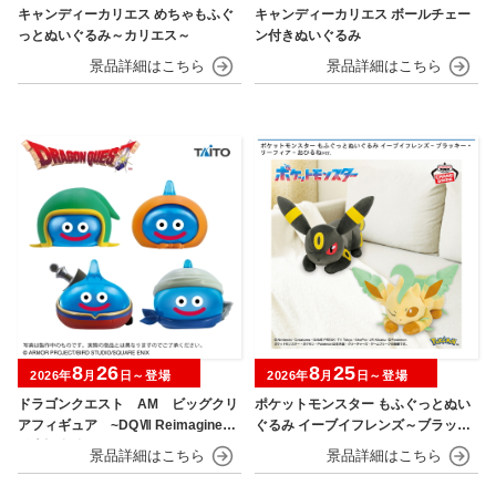
キャンディーカリエス めちゃもふぐ
キャンディーカリエス ボールチェー
っとぬいぐるみ～カリエス～
ン付きぬいぐるみ
8
26
8
25
2026年
月
日～登場
2026年
月
日～登場
ドラゴンクエスト AM ビッグクリ
ポケットモンスター もふぐっとぬい
アフィギュア ~DQⅦ Reimagined
ぐるみ イーブイフレンズ～ブラッキ
発売記念編~
ー・リーフィア～おひるねver.