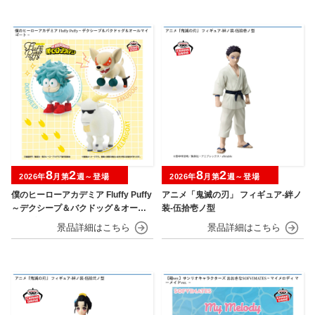
8
2
8
2
2026年
月第
週～登場
2026年
月第
週～登場
僕のヒーローアカデミア Fluffy Puffy
アニメ「鬼滅の刃」 フィギュア-絆ノ
～デクシープ＆バクドッグ＆オール
装-伍拾壱ノ型
マイゴート～