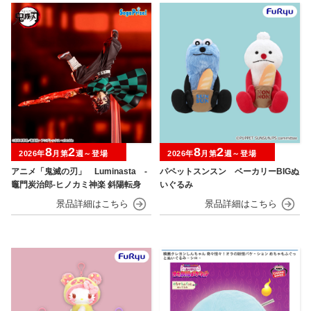
8
2
8
2
2026年
月第
週～登場
2026年
月第
週～登場
アニメ「鬼滅の刃」 Luminasta ‐
パペットスンスン ベーカリーBIGぬ
竈門炭治郎‐ヒノカミ神楽 斜陽転身
いぐるみ