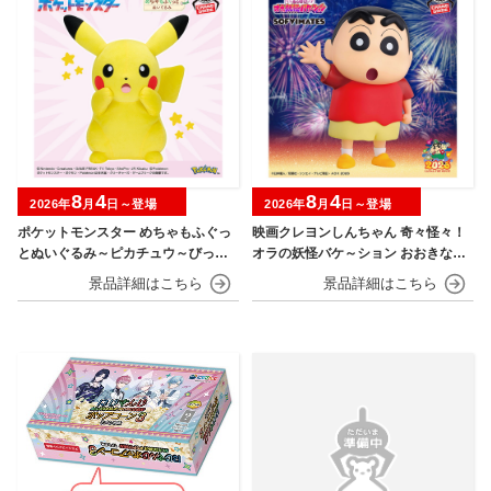
8
4
8
4
2026年
月
日～登場
2026年
月
日～登場
ポケットモンスター めちゃもふぐっ
映画クレヨンしんちゃん 奇々怪々！
とぬいぐるみ～ピカチュウ～びっく
オラの妖怪バケ～ション おおきなSO
りver.
FVIMATES～野原しんのすけ～