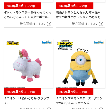
8
6
8
6
2026年
月
日～登場
2026年
月
日～登場
ポケットモンスター めちゃもふぐっ
映画クレヨンしんちゃん 奇々怪々！
とぬいぐるみ～モンスターボール・
オラの妖怪バケ～ション めちゃもふ
スーパーボール・ハイパーボール・
ぐっとぬいぐるみ～おすわりポーズ
マスターボール・プレミアボール～
のシロ～
8
6
8
6
2026年
月
日～登場
2026年
月
日～登場
ミニオン LLぬいぐるみ‐フラッフ
ミニオンズ＆モンスターズ グラン
ィ‐
デぬいぐるみ‐ジェームズ‐