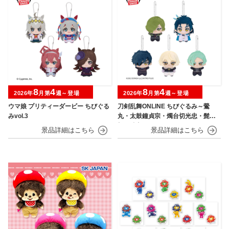
8
4
8
4
2026年
月第
週～登場
2026年
月第
週～登場
ウマ娘 プリティーダービー ちびぐる
刀剣乱舞ONLINE ちびぐるみ～鶯
みvol.3
丸・太鼓鐘貞宗・燭台切光忠・髭
切・膝丸～