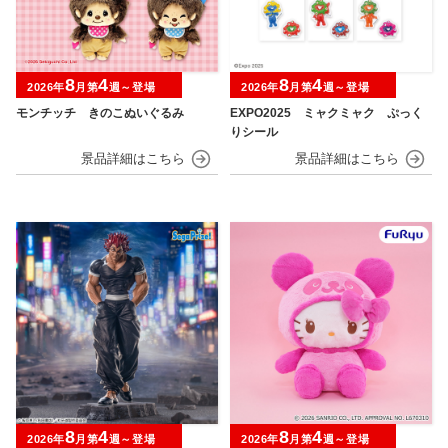
8
4
8
4
2026年
月第
週～登場
2026年
月第
週～登場
モンチッチ きのこぬいぐるみ
EXPO2025 ミャクミャク ぷっく
りシール
8
4
8
4
2026年
月第
週～登場
2026年
月第
週～登場