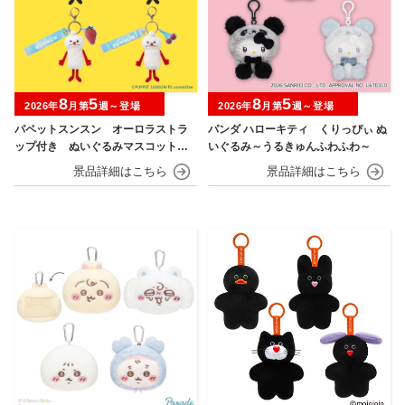
8
5
8
5
2026年
月第
週～登場
2026年
月第
週～登場
パペットスンスン オーロラストラ
パンダ ハローキティ くりっぴぃ ぬ
ップ付き ぬいぐるみマスコット
いぐるみ～うるきゅんふわふわ～
フルーツver.