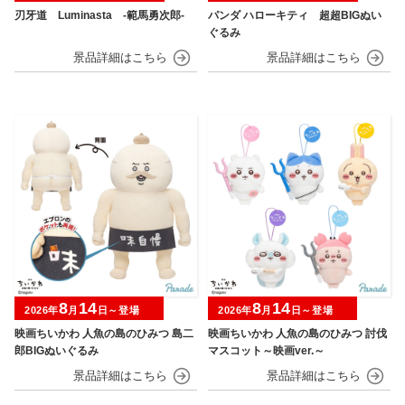
刃牙道 Luminasta ‐範馬勇次郎‐
パンダ ハローキティ 超超BIGぬい
ぐるみ
8
14
8
14
2026年
月
日～登場
2026年
月
日～登場
映画ちいかわ 人魚の島のひみつ 島二
映画ちいかわ 人魚の島のひみつ 討伐
郎BIGぬいぐるみ
マスコット～映画ver.～