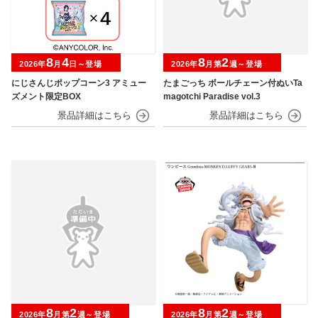
8
4
8
2
2026年
月
日～登場
2026年
月第
週～登場
にじさんじポップコーン3 アミュー
たまごっち ボールチェーン付ぬいTa
ズメント限定BOX
magotchi Paradise vol.3
8
2
8
2
2026年
月第
週～登場
2026年
月第
週～登場