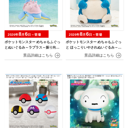
8
6
8
6
2026年
月
日～登場
2026年
月
日～登場
ポケットモンスター めちゃもふぐっ
ポケットモンスター めちゃもふぐっ
とぬいぐるみ～ラプラス～振り向きv
と ほっこりいやされぬいぐるみ～カ
er.
ビゴン～