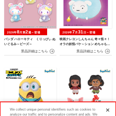
8
2
7
31
2026年
月第
週～登場
2026年
月
日～登場
パンダ ハローキティ くりっぴぃ ぬ
映画クレヨンしんちゃん 奇々怪々！
いぐるみ～ビーズ～
オラの妖怪バケ～ション めちゃもふ
ぐっとぬいぐるみ シロ
We collect unique personal identifiers such as cookies to
analyze our traffic and to personalize content and ads. We