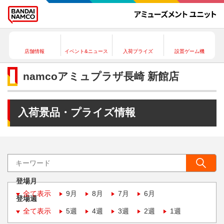
店舗情報
イベント&ニュース
入荷プライズ
設置ゲーム機
namcoアミュプラザ長崎 新館店
入荷景品・プライズ情報
登場月
全て表示
9月
8月
7月
6月
登場週
全て表示
5週
4週
3週
2週
1週