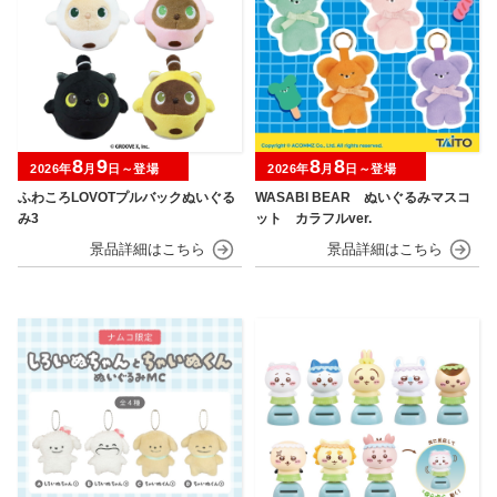
8
9
8
8
2026年
月
日～登場
2026年
月
日～登場
ふわころLOVOTプルバックぬいぐる
WASABI BEAR ぬいぐるみマスコ
み3
ット カラフルver.