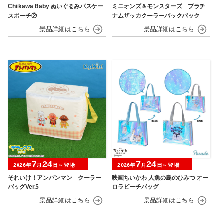
Chiikawa Baby ぬいぐるみパスケー
ミニオンズ＆モンスターズ プラチ
スポーチ②
ナムザッカクーラーバックパック
7
24
7
24
2026年
月
日～登場
2026年
月
日～登場
それいけ！アンパンマン クーラー
映画ちいかわ 人魚の島のひみつ オー
バッグVer.5
ロラビーチバッグ