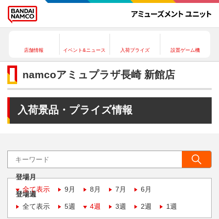
店舗情報
イベント&ニュース
入荷プライズ
設置ゲーム機
namcoアミュプラザ長崎 新館店
入荷景品・プライズ情報
登場月
全て表示
9月
8月
7月
6月
登場週
全て表示
5週
4週
3週
2週
1週