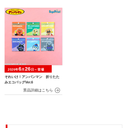
6
26
2026年
月
日～登場
それいけ！アンパンマン 折りたた
みエコバッグVer.6