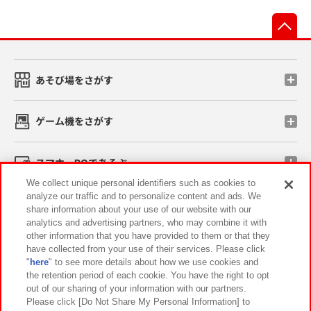
先
あそび場をさがす
ゲーム機をさがす
スマホ・PCであそぶ
We collect unique personal identifiers such as cookies to
analyze our traffic and to personalize content and ads. We
イベント・キャンペーン
share information about your use of our website with our
analytics and advertising partners, who may combine it with
other information that you have provided to them or that they
have collected from your use of their services. Please click
"
here
" to see more details about how we use cookies and
関連会社
サステナビリティ
サイトポリシー
the retention period of each cookie. You have the right to opt
out of our sharing of your information with our partners.
プライバシーポリシー
ウェブアクセシビリティ方針と検証結果
Please click [Do Not Share My Personal Information] to