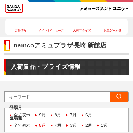
店舗情報
イベント&ニュース
入荷プライズ
設置ゲーム機
namcoアミュプラザ長崎 新館店
入荷景品・プライズ情報
登場月
全て表示
9月
8月
7月
6月
登場週
全て表示
5週
4週
3週
2週
1週