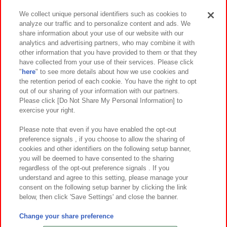
We collect unique personal identifiers such as cookies to
analyze our traffic and to personalize content and ads. We
イベント・キャンペーン
share information about your use of our website with our
analytics and advertising partners, who may combine it with
other information that you have provided to them or that they
have collected from your use of their services. Please click
"
here
" to see more details about how we use cookies and
関連会社
サステナビリティ
サイトポリシー
the retention period of each cookie. You have the right to opt
out of our sharing of your information with our partners.
プライバシーポリシー
ウェブアクセシビリティ方針と検証結果
Please click [Do Not Share My Personal Information] to
exercise your right.
お取引先さまとともに
食品のご提供について
カスタマーハラスメント対応方針
よくあるご質問・お問い合わせ
Please note that even if you have enabled the opt-out
preference signals , if you choose to allow the sharing of
cookies and other identifiers on the following setup banner,
you will be deemed to have consented to the sharing
regardless of the opt-out preference signals . If you
understand and agree to this setting, please manage your
consent on the following setup banner by clicking the link
below, then click 'Save Settings' and close the banner.
©Bandai Namco Amusement Inc.
©Bandai Namco Amusement Lab Inc.
Change your share preference
©Bandai Namco Experience Inc.