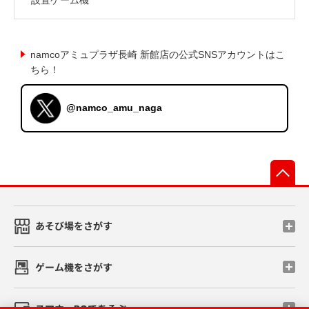
namcoアミュプラザ長崎 新館店の公式SNSアカウントはこ
ちら！
@namco_amu_naga
先
あそび場をさがす
ゲーム機をさがす
スマホ・PCであそぶ