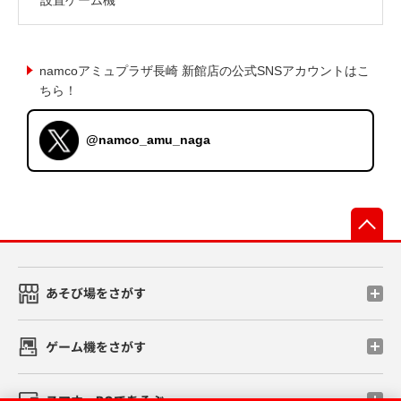
namcoアミュプラザ長崎 新館店の公式SNSアカウントはこ
ちら！
@namco_amu_naga
先
あそび場をさがす
ゲーム機をさがす
スマホ・PCであそぶ