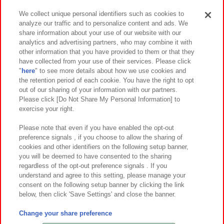
We collect unique personal identifiers such as cookies to
analyze our traffic and to personalize content and ads. We
イベント・キャンペーン
share information about your use of our website with our
analytics and advertising partners, who may combine it with
other information that you have provided to them or that they
have collected from your use of their services. Please click
"
here
" to see more details about how we use cookies and
関連会社
サステナビリティ
サイトポリシー
the retention period of each cookie. You have the right to opt
out of our sharing of your information with our partners.
プライバシーポリシー
ウェブアクセシビリティ方針と検証結果
Please click [Do Not Share My Personal Information] to
exercise your right.
お取引先さまとともに
食品のご提供について
カスタマーハラスメント対応方針
よくあるご質問・お問い合わせ
Please note that even if you have enabled the opt-out
preference signals , if you choose to allow the sharing of
cookies and other identifiers on the following setup banner,
you will be deemed to have consented to the sharing
regardless of the opt-out preference signals . If you
understand and agree to this setting, please manage your
consent on the following setup banner by clicking the link
below, then click 'Save Settings' and close the banner.
©Bandai Namco Amusement Inc.
©Bandai Namco Amusement Lab Inc.
Change your share preference
©Bandai Namco Experience Inc.