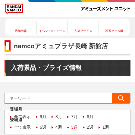
店舗情報
イベント&ニュース
入荷プライズ
設置ゲーム機
namcoアミュプラザ長崎 新館店
入荷景品・プライズ情報
登場月
全て表示
9月
8月
7月
6月
登場週
全て表示
5週
4週
3週
2週
1週