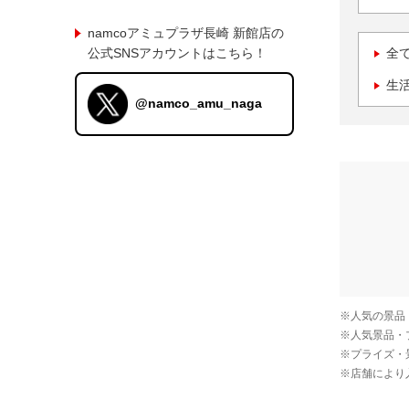
namcoアミュプラザ長崎 新館店の
公式SNSアカウントはこちら！
全
生
@namco_amu_naga