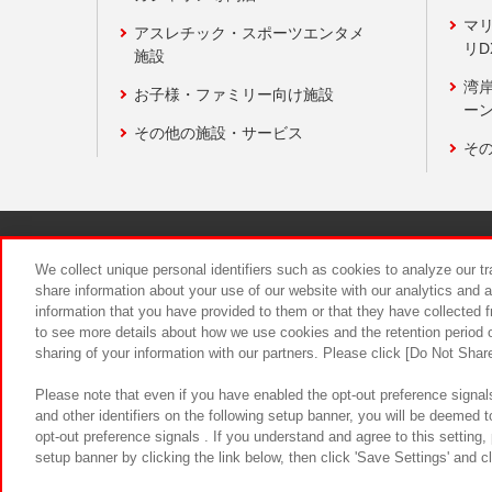
マ
アスレチック・スポーツエンタメ
リD
施設
湾
お子様・ファミリー向け施設
ーン
その他の施設・サービス
そ
関連会社
サステナビリティ
We collect unique personal identifiers such as cookies to analyze our t
share information about your use of our website with our analytics and 
information that you have provided to them or that they have collected f
食品のご提
to see more details about how we use cookies and the retention period o
sharing of your information with our partners. Please click [Do Not Shar
Please note that even if you have enabled the opt-out preference signals
and other identifiers on the following setup banner, you will be deemed 
opt-out preference signals . If you understand and agree to this setting
setup banner by clicking the link below, then click 'Save Settings' and c
©Bandai Namco Amusement Inc.
©Ba