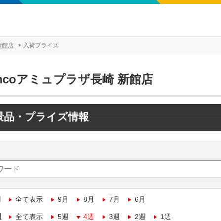
新館店
入荷プライズ
mcoアミュプラザ長崎 新館店
景品・プライズ情報
月
全て表示
9月
8月
7月
6月
週
全て表示
5週
4週
3週
2週
1週