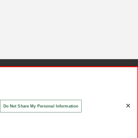
針と検証結果
お取引先さまとともに
お問い合わせ
Do Not Share My Personal Information
ASHIKI Co., Ltd. All Rights Reserved.