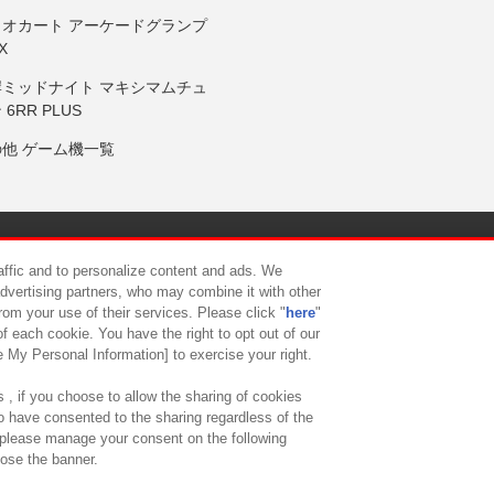
リオカート アーケードグランプ
X
岸ミッドナイト マキシマムチュ
 6RR PLUS
の他 ゲーム機一覧
サイトポリシー
プライバシーポリシー
ウェブアクセシビリティ方
raffic and to personalize content and ads. We
advertising partners, who may combine it with other
rom your use of their services. Please click "
here
"
供について
カスタマーハラスメント対応方針
よくあるご質問・
f each cookie. You have the right to opt out of our
e My Personal Information] to exercise your right.
 , if you choose to allow the sharing of cookies
to have consented to the sharing regardless of the
, please manage your consent on the following
lose the banner.
ndai Namco Amusement Lab Inc.
©Bandai Namco Experience Inc.
©HANAY