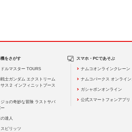
ム機をさがす
スマホ・PCであそぶ
ドルマスター TOURS
ナムコオンラインクレーン
動戦士ガンダム エクストリーム
ナムコパークス オンライ
ーサス２ インフィニットブース
ガシャポンオンライン
公式スマートフォンアプリ
ョジョの奇妙な冒険 ラストサバ
バー
鼓の達人
りスピリッツ