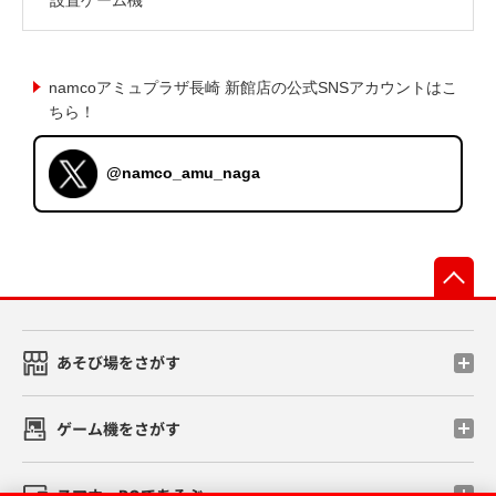
namcoアミュプラザ長崎 新館店の公式SNSアカウントはこ
ちら！
@namco_amu_naga
先
あそび場をさがす
ゲーム機をさがす
スマホ・PCであそぶ