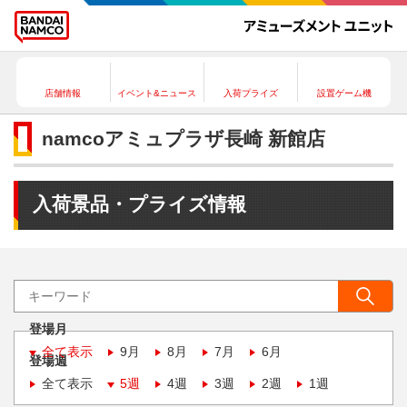
店舗情報
イベント&ニュース
入荷プライズ
設置ゲーム機
namcoアミュプラザ長崎 新館店
入荷景品・プライズ情報
登場月
全て表示
9月
8月
7月
6月
登場週
全て表示
5週
4週
3週
2週
1週