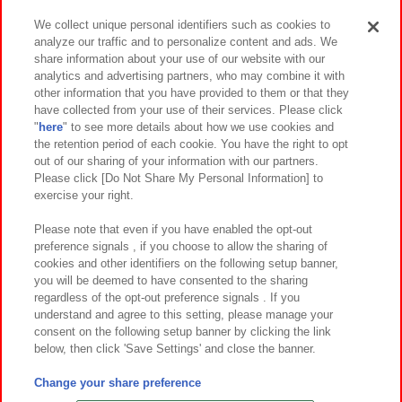
We collect unique personal identifiers such as cookies to
analyze our traffic and to personalize content and ads. We
イベント・キャンペーン
share information about your use of our website with our
analytics and advertising partners, who may combine it with
other information that you have provided to them or that they
have collected from your use of their services. Please click
"
here
" to see more details about how we use cookies and
関連会社
サステナビリティ
サイトポリシー
the retention period of each cookie. You have the right to opt
out of our sharing of your information with our partners.
プライバシーポリシー
ウェブアクセシビリティ方針と検証結果
Please click [Do Not Share My Personal Information] to
exercise your right.
お取引先さまとともに
食品のご提供について
カスタマーハラスメント対応方針
よくあるご質問・お問い合わせ
Please note that even if you have enabled the opt-out
preference signals , if you choose to allow the sharing of
cookies and other identifiers on the following setup banner,
you will be deemed to have consented to the sharing
regardless of the opt-out preference signals . If you
understand and agree to this setting, please manage your
consent on the following setup banner by clicking the link
below, then click 'Save Settings' and close the banner.
©Bandai Namco Amusement Inc.
©Bandai Namco Amusement Lab Inc.
Change your share preference
©Bandai Namco Experience Inc.