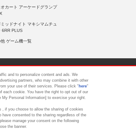
リオカート アーケードグランプ
X
岸ミッドナイト マキシマムチュ
 6RR PLUS
の他 ゲーム機一覧
サイトポリシー
プライバシーポリシー
ウェブアクセシビリティ方
raffic and to personalize content and ads. We
advertising partners, who may combine it with other
rom your use of their services. Please click "
here
"
供について
カスタマーハラスメント対応方針
よくあるご質問・
f each cookie. You have the right to opt out of our
e My Personal Information] to exercise your right.
 , if you choose to allow the sharing of cookies
to have consented to the sharing regardless of the
, please manage your consent on the following
lose the banner.
ndai Namco Amusement Lab Inc.
©Bandai Namco Experience Inc.
©HANAY