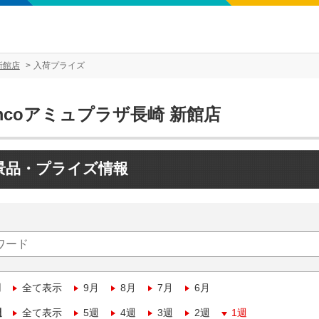
新館店
入荷プライズ
mcoアミュプラザ長崎 新館店
景品・プライズ情報
月
全て表示
9月
8月
7月
6月
週
全て表示
5週
4週
3週
2週
1週