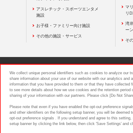
マ
アスレチック・スポーツエンタメ
リD
施設
湾
お子様・ファミリー向け施設
ーン
その他の施設・サービス
そ
関連会社
サステナビリティ
We collect unique personal identifiers such as cookies to analyze our t
share information about your use of our website with our analytics and 
information that you have provided to them or that they have collected f
食品のご提
to see more details about how we use cookies and the retention period o
sharing of your information with our partners. Please click [Do Not Shar
Please note that even if you have enabled the opt-out preference signals
and other identifiers on the following setup banner, you will be deemed 
opt-out preference signals . If you understand and agree to this setting
setup banner by clicking the link below, then click 'Save Settings' and c
©Bandai Namco Amusement Inc.
©Ba