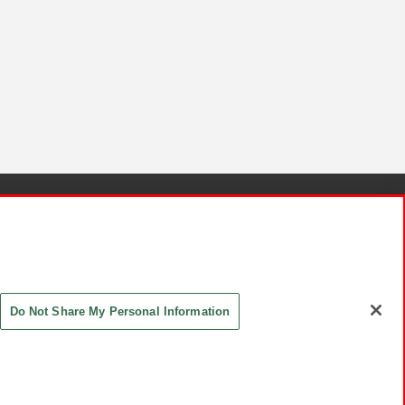
針と検証結果
お取引先さまとともに
お問い合わせ
Do Not Share My Personal Information
ASHIKI Co., Ltd. All Rights Reserved.