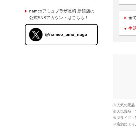
namcoアミュプラザ長崎 新館店の
公式SNSアカウントはこちら！
全
生
@namco_amu_naga