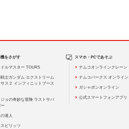
ム機をさがす
スマホ・PCであそぶ
ドルマスター TOURS
ナムコオンラインクレーン
動戦士ガンダム エクストリーム
ナムコパークス オンライ
ーサス２ インフィニットブース
ガシャポンオンライン
公式スマートフォンアプリ
ョジョの奇妙な冒険 ラストサバ
バー
鼓の達人
りスピリッツ