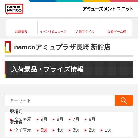
店舗情報
イベント&ニュース
入荷プライズ
設置ゲーム機
namcoアミュプラザ長崎 新館店
入荷景品・プライズ情報
登場月
全て表示
9月
8月
7月
6月
登場週
全て表示
5週
4週
3週
2週
1週