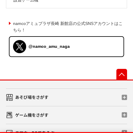
namcoアミュプラザ長崎 新館店の公式SNSアカウントはこ
ちら！
@namco_amu_naga
先
あそび場をさがす
ゲーム機をさがす
スマホ・PCであそぶ