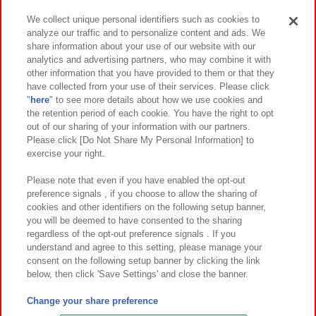
We collect unique personal identifiers such as cookies to
analyze our traffic and to personalize content and ads. We
イベント・キャンペーン
share information about your use of our website with our
analytics and advertising partners, who may combine it with
other information that you have provided to them or that they
have collected from your use of their services. Please click
"
here
" to see more details about how we use cookies and
関連会社
サステナビリティ
サイトポリシー
the retention period of each cookie. You have the right to opt
out of our sharing of your information with our partners.
プライバシーポリシー
ウェブアクセシビリティ方針と検証結果
Please click [Do Not Share My Personal Information] to
exercise your right.
お取引先さまとともに
食品のご提供について
カスタマーハラスメント対応方針
よくあるご質問・お問い合わせ
Please note that even if you have enabled the opt-out
preference signals , if you choose to allow the sharing of
cookies and other identifiers on the following setup banner,
you will be deemed to have consented to the sharing
regardless of the opt-out preference signals . If you
understand and agree to this setting, please manage your
consent on the following setup banner by clicking the link
below, then click 'Save Settings' and close the banner.
©Bandai Namco Amusement Inc.
©Bandai Namco Amusement Lab Inc.
Change your share preference
©Bandai Namco Experience Inc.