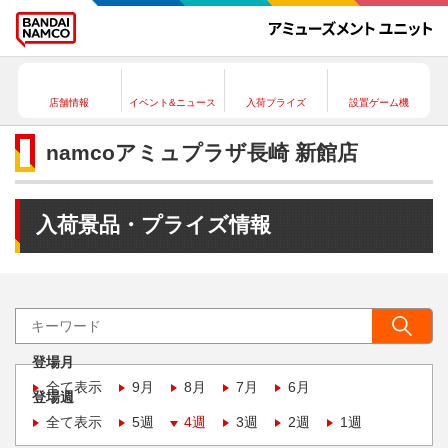
店舗情報
イベント&ニュース
入荷プライズ
設置ゲーム機
namcoアミュプラザ長崎 新館店
入荷景品・プライズ情報
登場月
全て表示
9月
8月
7月
6月
登場週
全て表示
5週
4週
3週
2週
1週