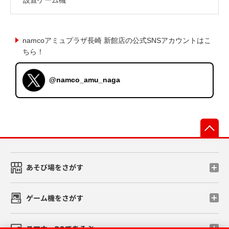
namcoアミュプラザ長崎 新館店の公式SNSアカウントはこ
ちら！
@namco_amu_naga
先
あそび場をさがす
ゲーム機をさがす
スマホ・PCであそぶ