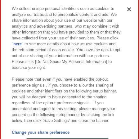
We collect unique personal identifiers such as cookies to
analyze our traffic and to personalize content and ads. We
イベント・キャンペーン
share information about your use of our website with our
analytics and advertising partners, who may combine it with
other information that you have provided to them or that they
have collected from your use of their services. Please click
"
here
" to see more details about how we use cookies and
関連会社
サステナビリティ
サイトポリシー
the retention period of each cookie. You have the right to opt
out of our sharing of your information with our partners.
プライバシーポリシー
ウェブアクセシビリティ方針と検証結果
Please click [Do Not Share My Personal Information] to
exercise your right.
お取引先さまとともに
食品のご提供について
カスタマーハラスメント対応方針
よくあるご質問・お問い合わせ
Please note that even if you have enabled the opt-out
preference signals , if you choose to allow the sharing of
cookies and other identifiers on the following setup banner,
you will be deemed to have consented to the sharing
regardless of the opt-out preference signals . If you
understand and agree to this setting, please manage your
consent on the following setup banner by clicking the link
below, then click 'Save Settings' and close the banner.
©Bandai Namco Amusement Inc.
©Bandai Namco Amusement Lab Inc.
Change your share preference
©Bandai Namco Experience Inc.