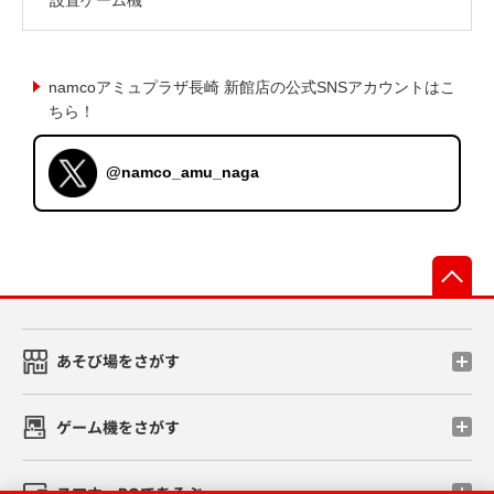
namcoアミュプラザ長崎 新館店の公式SNSアカウントはこ
ちら！
@namco_amu_naga
先
あそび場をさがす
ゲーム機をさがす
スマホ・PCであそぶ