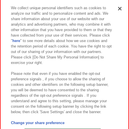
We collect unique personal identifiers such as cookies to
analyze our traffic and to personalize content and ads. We
イベント・キャンペーン
share information about your use of our website with our
analytics and advertising partners, who may combine it with
other information that you have provided to them or that they
have collected from your use of their services. Please click
"
here
" to see more details about how we use cookies and
関連会社
サステナビリティ
サイトポリシー
the retention period of each cookie. You have the right to opt
out of our sharing of your information with our partners.
プライバシーポリシー
ウェブアクセシビリティ方針と検証結果
Please click [Do Not Share My Personal Information] to
exercise your right.
お取引先さまとともに
食品のご提供について
カスタマーハラスメント対応方針
よくあるご質問・お問い合わせ
Please note that even if you have enabled the opt-out
preference signals , if you choose to allow the sharing of
cookies and other identifiers on the following setup banner,
you will be deemed to have consented to the sharing
regardless of the opt-out preference signals . If you
understand and agree to this setting, please manage your
consent on the following setup banner by clicking the link
below, then click 'Save Settings' and close the banner.
©Bandai Namco Amusement Inc.
©Bandai Namco Amusement Lab Inc.
Change your share preference
©Bandai Namco Experience Inc.