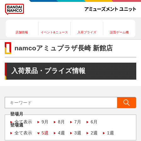
店舗情報
イベント&ニュース
入荷プライズ
設置ゲーム機
namcoアミュプラザ長崎 新館店
入荷景品・プライズ情報
登場月
全て表示
9月
8月
7月
6月
登場週
全て表示
5週
4週
3週
2週
1週