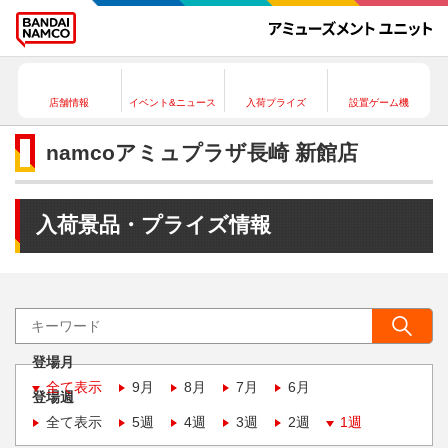
店舗情報
イベント&ニュース
入荷プライズ
設置ゲーム機
namcoアミュプラザ長崎 新館店
入荷景品・プライズ情報
登場月
全て表示
9月
8月
7月
6月
登場週
全て表示
5週
4週
3週
2週
1週