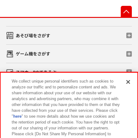
先
あそび場をさがす
ゲーム機をさがす
スマホ・PCであそぶ
We collect unique personal identifiers such as cookies to
analyze our traffic and to personalize content and ads. We
イベント・キャンペーン
share information about your use of our website with our
analytics and advertising partners, who may combine it with
other information that you have provided to them or that they
have collected from your use of their services. Please click
"
here
" to see more details about how we use cookies and
関連会社
サステナビリティ
サイトポリシー
the retention period of each cookie. You have the right to opt
out of our sharing of your information with our partners.
プライバシーポリシー
ウェブアクセシビリティ方針と検証結果
Please click [Do Not Share My Personal Information] to