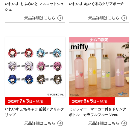
いれいす もふめいと マスコットシュ
いれいす ぬいぐるみクリアポーチ
シュ
7
3
6
5
2026年
月
日～登場
2026年
月
日～登場
いれいす ぷちキャラ 前髪アクリルク
ミッフィー マーカー付きドリンク
リップ
ボトル カラフルフルーツver.