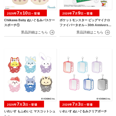
7
10
7
9
2026年
月
日～登場
2026年
月
日～登場
Chiikawa Baby ぬいぐるみパスケー
ポケットモンスター ビッグマイクロ
スポーチ①
ファイバータオル～30th Anniversar
y～
7
3
7
3
2026年
月
日～登場
2026年
月
日～登場
いれいす もふめいと マスコットシュ
いれいす ぬいぐるみクリアポーチ