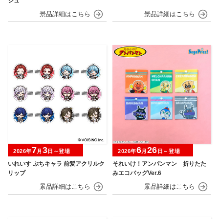
シュ
7
3
6
26
2026年
月
日～登場
2026年
月
日～登場
いれいす ぷちキャラ 前髪アクリルク
それいけ！アンパンマン 折りたた
リップ
みエコバッグVer.6