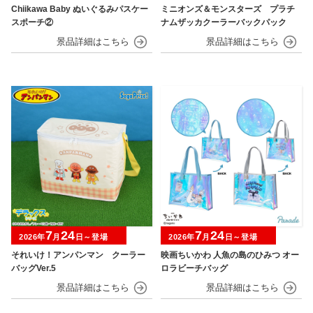
Chiikawa Baby ぬいぐるみパスケー
ミニオンズ＆モンスターズ プラチ
スポーチ②
ナムザッカクーラーバックパック
7
24
7
24
2026年
月
日～登場
2026年
月
日～登場
それいけ！アンパンマン クーラー
映画ちいかわ 人魚の島のひみつ オー
バッグVer.5
ロラビーチバッグ