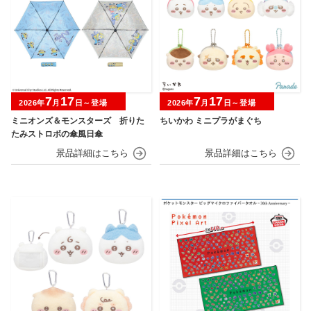
7
17
7
17
2026年
月
日～登場
2026年
月
日～登場
ミニオンズ＆モンスターズ 折りた
ちいかわ ミニプラがまぐち
たみストロボの傘風日傘