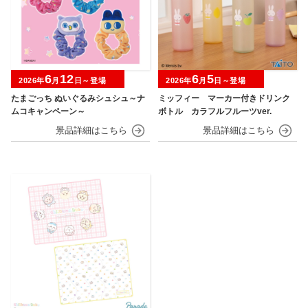
6
12
6
5
2026年
月
日～登場
2026年
月
日～登場
たまごっち ぬいぐるみシュシュ～ナ
ミッフィー マーカー付きドリンク
ムコキャンペーン～
ボトル カラフルフルーツver.