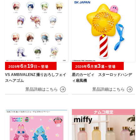
6
19
6
3
2026年
月
日～登場
2026年
月第
週～登場
VS AMBIVALENZ 撮りおろしフェイ
星のカービィ スターロッドハンデ
スヘアゴム
ィ扇風機