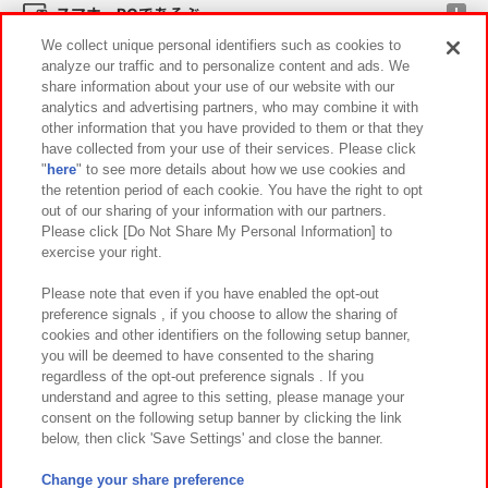
スマホ・PCであそぶ
We collect unique personal identifiers such as cookies to
analyze our traffic and to personalize content and ads. We
イベント・キャンペーン
share information about your use of our website with our
analytics and advertising partners, who may combine it with
other information that you have provided to them or that they
have collected from your use of their services. Please click
"
here
" to see more details about how we use cookies and
関連会社
サステナビリティ
サイトポリシー
the retention period of each cookie. You have the right to opt
out of our sharing of your information with our partners.
プライバシーポリシー
ウェブアクセシビリティ方針と検証結果
Please click [Do Not Share My Personal Information] to
exercise your right.
お取引先さまとともに
食品のご提供について
カスタマーハラスメント対応方針
よくあるご質問・お問い合わせ
Please note that even if you have enabled the opt-out
preference signals , if you choose to allow the sharing of
cookies and other identifiers on the following setup banner,
you will be deemed to have consented to the sharing
regardless of the opt-out preference signals . If you
understand and agree to this setting, please manage your
consent on the following setup banner by clicking the link
below, then click 'Save Settings' and close the banner.
©Bandai Namco Amusement Inc.
©Bandai Namco Amusement Lab Inc.
Change your share preference