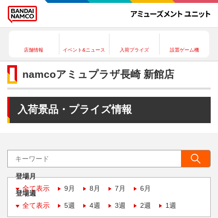
店舗情報
イベント&ニュース
入荷プライズ
設置ゲーム機
namcoアミュプラザ長崎 新館店
入荷景品・プライズ情報
登場月
全て表示
9月
8月
7月
6月
登場週
全て表示
5週
4週
3週
2週
1週