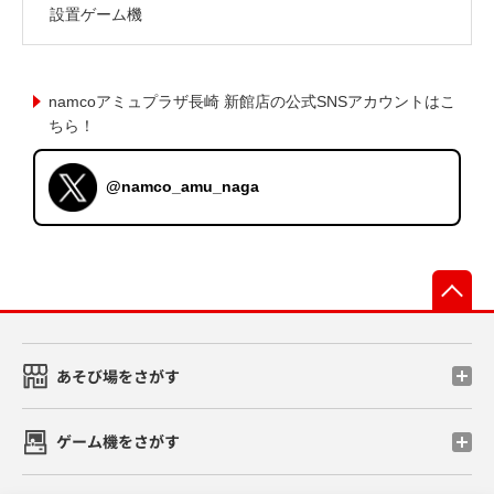
設置ゲーム機
namcoアミュプラザ長崎 新館店の公式SNSアカウントはこ
ちら！
@namco_amu_naga
先
あそび場をさがす
ゲーム機をさがす