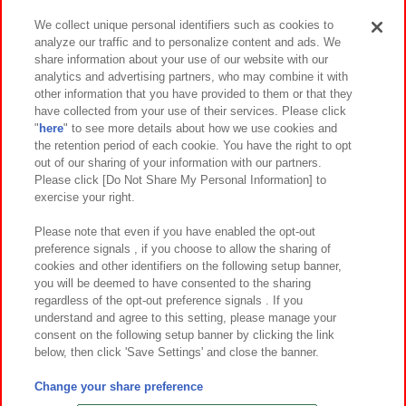
We collect unique personal identifiers such as cookies to
analyze our traffic and to personalize content and ads. We
イベント・キャンペーン
share information about your use of our website with our
analytics and advertising partners, who may combine it with
other information that you have provided to them or that they
have collected from your use of their services. Please click
"
here
" to see more details about how we use cookies and
関連会社
サステナビリティ
サイトポリシー
the retention period of each cookie. You have the right to opt
out of our sharing of your information with our partners.
プライバシーポリシー
ウェブアクセシビリティ方針と検証結果
Please click [Do Not Share My Personal Information] to
exercise your right.
お取引先さまとともに
食品のご提供について
カスタマーハラスメント対応方針
よくあるご質問・お問い合わせ
Please note that even if you have enabled the opt-out
preference signals , if you choose to allow the sharing of
cookies and other identifiers on the following setup banner,
you will be deemed to have consented to the sharing
regardless of the opt-out preference signals . If you
understand and agree to this setting, please manage your
consent on the following setup banner by clicking the link
below, then click 'Save Settings' and close the banner.
©Bandai Namco Amusement Inc.
©Bandai Namco Amusement Lab Inc.
Change your share preference
©Bandai Namco Experience Inc.