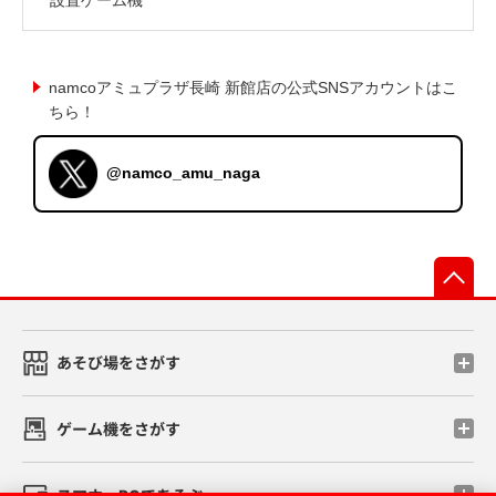
namcoアミュプラザ長崎 新館店の公式SNSアカウントはこ
ちら！
@namco_amu_naga
先
あそび場をさがす
ゲーム機をさがす
スマホ・PCであそぶ