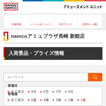
店舗情報
イベント&ニュース
入荷プライズ
設置ゲーム機
namcoアミュプラザ長崎 新館店
入荷景品・プライズ情報
登場月
全て表示
9月
8月
7月
6月
登場週
全て表示
5週
4週
3週
2週
1週