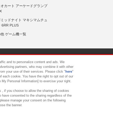
リオカート アーケードグランプ
X
岸ミッドナイト マキシマムチュ
 6RR PLUS
の他 ゲーム機一覧
サイトポリシー
プライバシーポリシー
ウェブアクセシビリティ方
raffic and to personalize content and ads. We
advertising partners, who may combine it with other
rom your use of their services. Please click "
here
"
供について
カスタマーハラスメント対応方針
よくあるご質問・
f each cookie. You have the right to opt out of our
e My Personal Information] to exercise your right.
 , if you choose to allow the sharing of cookies
to have consented to the sharing regardless of the
, please manage your consent on the following
lose the banner.
ndai Namco Amusement Lab Inc.
©Bandai Namco Experience Inc.
©HANAY