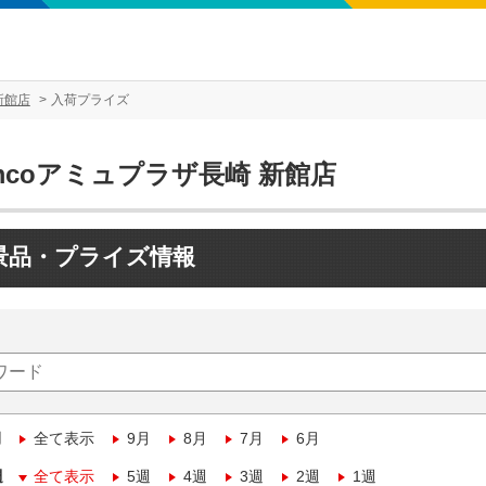
新館店
入荷プライズ
mcoアミュプラザ長崎 新館店
景品・プライズ情報
月
全て表示
9月
8月
7月
6月
週
全て表示
5週
4週
3週
2週
1週