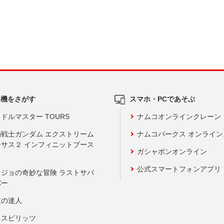
ム機をさがす
スマホ・PCであそぶ
ドルマスター TOURS
ナムコオンラインクレーン
動戦士ガンダム エクストリーム
ナムコパークス オンライ
ーサス２ インフィニットブース
ガシャポンオンライン
公式スマートフォンアプリ
ョジョの奇妙な冒険 ラストサバ
バー
鼓の達人
りスピリッツ