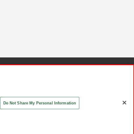
針と検証結果
お取引先さまとともに
お問い合わせ
Do Not Share My Personal Information
ASHIKI Co., Ltd. All Rights Reserved.