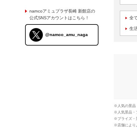
namcoアミュプラザ長崎 新館店の
公式SNSアカウントはこちら！
全
生
@namco_amu_naga