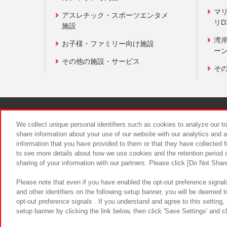
マ
アスレチック・スポーツエンタメ
リD
施設
湾
お子様・ファミリー向け施設
ーン
その他の施設・サービス
そ
関連会社
サステナビリティ
We collect unique personal identifiers such as cookies to analyze our t
share information about your use of our website with our analytics and 
information that you have provided to them or that they have collected f
食品のご提
to see more details about how we use cookies and the retention period o
sharing of your information with our partners. Please click [Do Not Shar
Please note that even if you have enabled the opt-out preference signals
and other identifiers on the following setup banner, you will be deemed 
opt-out preference signals . If you understand and agree to this setting
setup banner by clicking the link below, then click 'Save Settings' and c
©Bandai Namco Amusement Inc.
©Ba