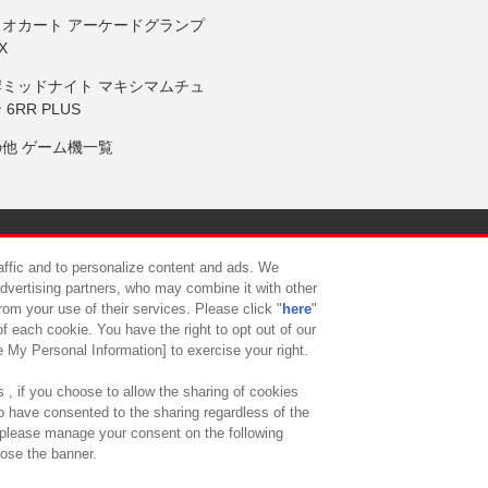
リオカート アーケードグランプ
X
岸ミッドナイト マキシマムチュ
 6RR PLUS
の他 ゲーム機一覧
サイトポリシー
プライバシーポリシー
ウェブアクセシビリティ方
raffic and to personalize content and ads. We
advertising partners, who may combine it with other
rom your use of their services. Please click "
here
"
供について
カスタマーハラスメント対応方針
よくあるご質問・
f each cookie. You have the right to opt out of our
e My Personal Information] to exercise your right.
 , if you choose to allow the sharing of cookies
to have consented to the sharing regardless of the
, please manage your consent on the following
lose the banner.
ndai Namco Amusement Lab Inc.
©Bandai Namco Experience Inc.
©HANAY