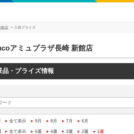
新館店
入荷プライズ
mcoアミュプラザ長崎 新館店
景品・プライズ情報
月
全て表示
9月
8月
7月
6月
週
全て表示
5週
4週
3週
2週
1週