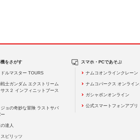
ム機をさがす
スマホ・PCであそぶ
ドルマスター TOURS
ナムコオンラインクレーン
動戦士ガンダム エクストリーム
ナムコパークス オンライ
ーサス２ インフィニットブース
ガシャポンオンライン
公式スマートフォンアプリ
ョジョの奇妙な冒険 ラストサバ
バー
鼓の達人
りスピリッツ