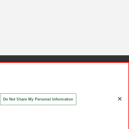
針と検証結果
お取引先さまとともに
お問い合わせ
Do Not Share My Personal Information
ASHIKI Co., Ltd. All Rights Reserved.