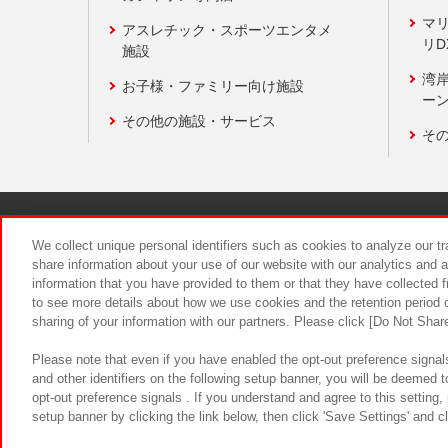
マ
アスレチック・スポーツエンタメ
リD
施設
湾
お子様・ファミリー向け施設
ーン
その他の施設・サービス
そ
関連会社
サステナビリティ
We collect unique personal identifiers such as cookies to analyze our t
share information about your use of our website with our analytics and 
information that you have provided to them or that they have collected f
食品のご提
to see more details about how we use cookies and the retention period o
sharing of your information with our partners. Please click [Do Not Shar
Please note that even if you have enabled the opt-out preference signals
and other identifiers on the following setup banner, you will be deemed 
opt-out preference signals . If you understand and agree to this setting
setup banner by clicking the link below, then click 'Save Settings' and c
©Bandai Namco Amusement Inc.
©Ba