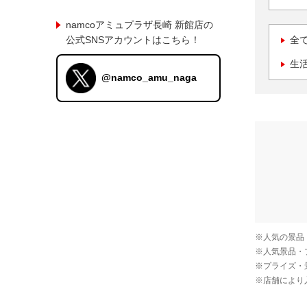
namcoアミュプラザ長崎 新館店の
公式SNSアカウントはこちら！
全
生
@namco_amu_naga