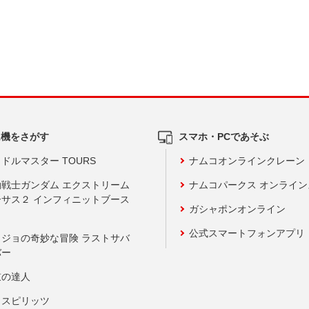
ム機をさがす
スマホ・PCであそぶ
ドルマスター TOURS
ナムコオンラインクレーン
動戦士ガンダム エクストリーム
ナムコパークス オンライ
ーサス２ インフィニットブース
ガシャポンオンライン
公式スマートフォンアプリ
ョジョの奇妙な冒険 ラストサバ
バー
鼓の達人
りスピリッツ