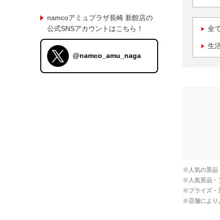
namcoアミュプラザ長崎 新館店の
公式SNSアカウントはこちら！
全
生
@namco_amu_naga