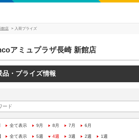
新館店
入荷プライズ
mcoアミュプラザ長崎 新館店
景品・プライズ情報
月
全て表示
9月
8月
7月
6月
週
全て表示
5週
4週
3週
2週
1週