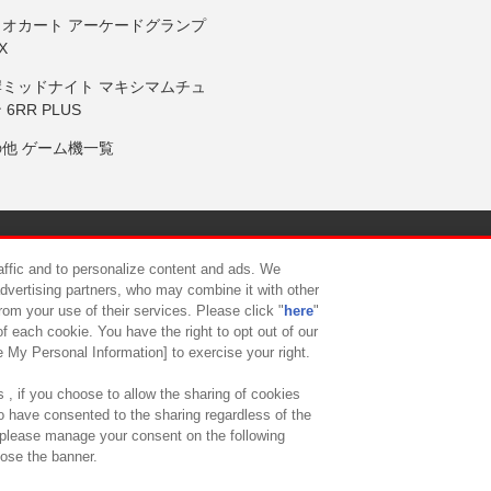
リオカート アーケードグランプ
X
岸ミッドナイト マキシマムチュ
 6RR PLUS
の他 ゲーム機一覧
サイトポリシー
プライバシーポリシー
ウェブアクセシビリティ方
raffic and to personalize content and ads. We
advertising partners, who may combine it with other
rom your use of their services. Please click "
here
"
供について
カスタマーハラスメント対応方針
よくあるご質問・
f each cookie. You have the right to opt out of our
e My Personal Information] to exercise your right.
 , if you choose to allow the sharing of cookies
to have consented to the sharing regardless of the
, please manage your consent on the following
lose the banner.
ndai Namco Amusement Lab Inc.
©Bandai Namco Experience Inc.
©HANAY