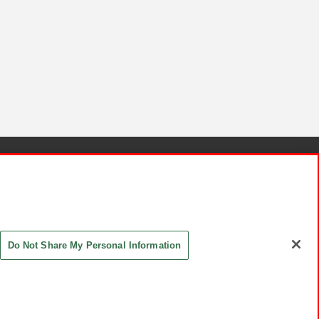
針と検証結果
お取引先さまとともに
お問い合わせ
Do Not Share My Personal Information
ASHIKI Co., Ltd. All Rights Reserved.