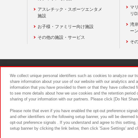
マ
アスレチック・スポーツエンタメ
リD
施設
湾
お子様・ファミリー向け施設
ーン
その他の施設・サービス
そ
関連会社
サステナビリティ
We collect unique personal identifiers such as cookies to analyze our t
share information about your use of our website with our analytics and 
information that you have provided to them or that they have collected f
食品のご提
to see more details about how we use cookies and the retention period o
sharing of your information with our partners. Please click [Do Not Shar
Please note that even if you have enabled the opt-out preference signals
and other identifiers on the following setup banner, you will be deemed 
opt-out preference signals . If you understand and agree to this setting
setup banner by clicking the link below, then click 'Save Settings' and c
©Bandai Namco Amusement Inc.
©Ba