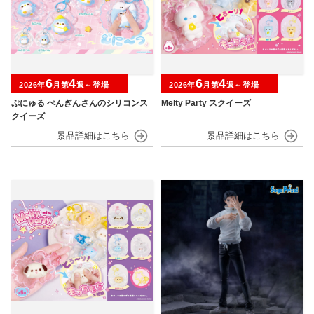
6
4
6
4
2026年
月第
週～登場
2026年
月第
週～登場
ぷにゅる ぺんぎんさんのシリコンス
Melty Party スクイーズ
クイーズ