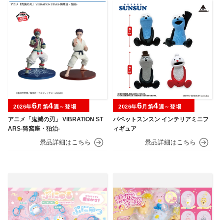
6
4
6
4
2026年
月第
週～登場
2026年
月第
週～登場
アニメ「鬼滅の刃」 VIBRATION ST
パペットスンスン インテリアミニフ
ARS-猗窩座・狛治-
ィギュア