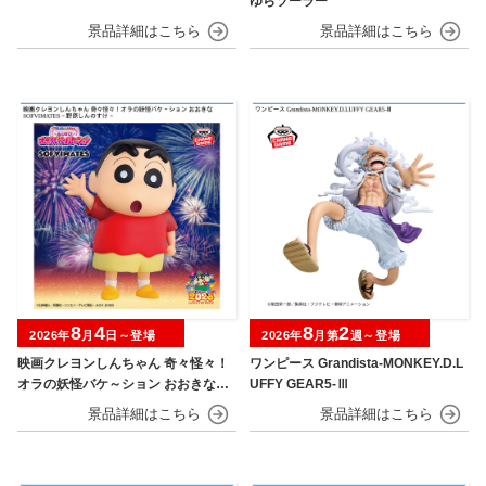
ゆらソーラー
8
4
8
2
2026年
月
日～登場
2026年
月第
週～登場
映画クレヨンしんちゃん 奇々怪々！
ワンピース Grandista-MONKEY.D.L
オラの妖怪バケ～ション おおきなSO
UFFY GEAR5-Ⅲ
FVIMATES～野原しんのすけ～