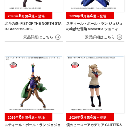
6
4
6
4
2026年
月第
週～登場
2026年
月第
週～登場
北斗の拳 -FIST OF THE NORTH STA
スティール・ボール・ラン ジョジョ
R-Grandista-REI-
の奇妙な冒険 Mometria ジョニィ・
ジョースター
6
4
6
4
2026年
月第
週～登場
2026年
月第
週～登場
スティール・ボール・ラン ジョジョ
僕のヒーローアカデミア GLITTER&