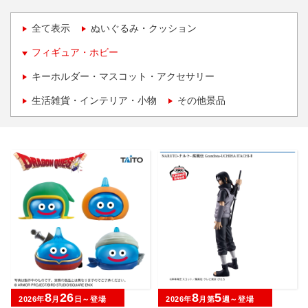
全て表示
ぬいぐるみ・クッション
フィギュア・ホビー
キーホルダー・マスコット・アクセサリー
生活雑貨・インテリア・小物
その他景品
8
26
8
5
2026年
月
日～登場
2026年
月第
週～登場