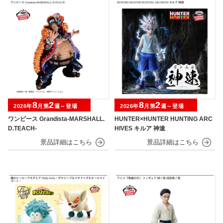
8
2
8
2
2026年
月第
週～登場
2026年
月第
週～登場
ワンピース Grandista-MARSHALL.
HUNTER×HUNTER HUNTING ARC
D.TEACH-
HIVES キルア 神速