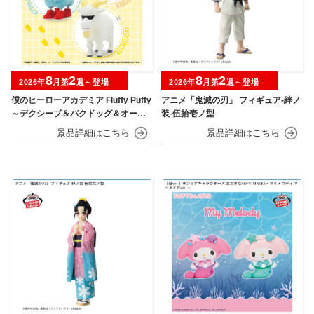
8
2
8
2
2026年
月第
週～登場
2026年
月第
週～登場
僕のヒーローアカデミア Fluffy Puffy
アニメ「鬼滅の刃」 フィギュア-絆ノ
～デクシープ＆バクドッグ＆オール
装-伍拾壱ノ型
マイゴート～