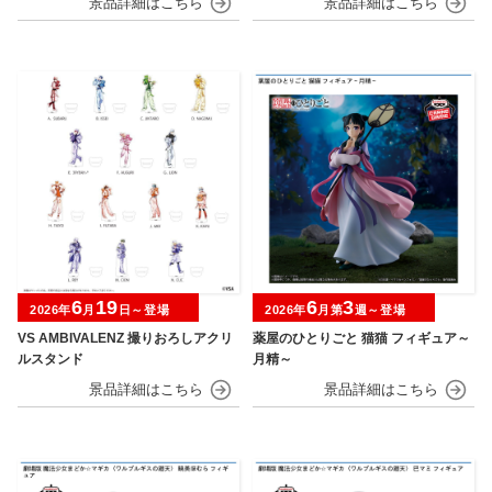
6
19
6
3
2026年
月
日～登場
2026年
月第
週～登場
VS AMBIVALENZ 撮りおろしアクリ
薬屋のひとりごと 猫猫 フィギュア～
ルスタンド
月精～