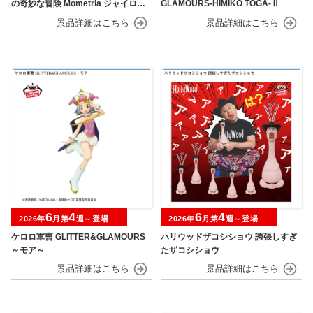
の奇妙な冒険 Mometria ジャイロ・
GLAMOURS-HIMIKO TOGA-Ⅱ
ツェペリ
6
4
6
4
2026年
月第
週～登場
2026年
月第
週～登場
ケロロ軍曹 GLITTER&GLAMOURS
ハリウッドザコシショウ 誇張しすぎ
～モア～
たザコシショウ