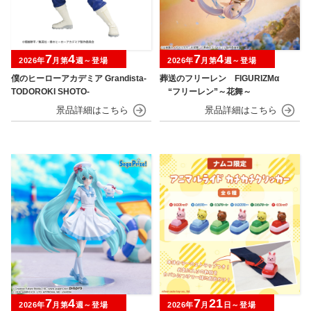
7
4
7
4
2026年
月第
週～登場
2026年
月第
週～登場
僕のヒーローアカデミア Grandista-
葬送のフリーレン FIGURIZMα
TODOROKI SHOTO-
“フリーレン”～花舞～
7
4
7
21
2026年
月第
週～登場
2026年
月
日～登場