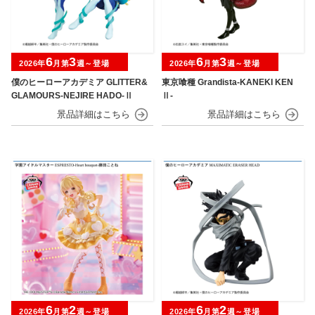
6
3
6
3
2026年
月第
週～登場
2026年
月第
週～登場
僕のヒーローアカデミア GLITTER&
東京喰種 Grandista-KANEKI KEN
GLAMOURS-NEJIRE HADO-Ⅱ
Ⅱ-
6
2
6
2
2026年
月第
週～登場
2026年
月第
週～登場