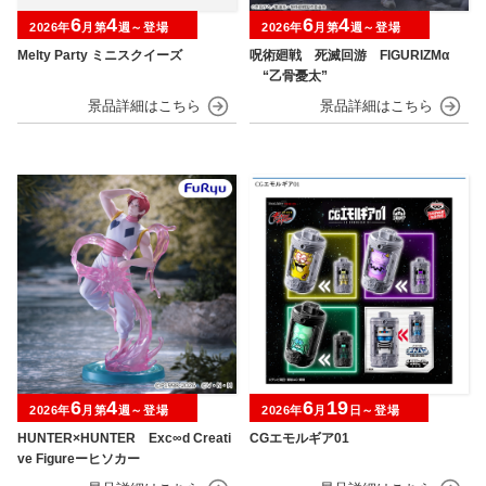
6
4
6
4
2026年
月第
週～登場
2026年
月第
週～登場
Melty Party ミニスクイーズ
呪術廻戦 死滅回游 FIGURIZMα
“乙骨憂太”
6
4
6
19
2026年
月第
週～登場
2026年
月
日～登場
HUNTER×HUNTER Exc∞d Creati
CGエモルギア01
ve Figureーヒソカー