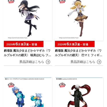
6
3
6
3
2026年
月第
週～登場
2026年
月第
週～登場
劇場版 魔法少女まどか☆マギカ〈ワ
劇場版 魔法少女まどか☆マギカ〈ワ
ルプルギスの廻天〉 暁美ほむら フィ
ルプルギスの廻天〉 巴マミ フィギュ
ギュア
ア