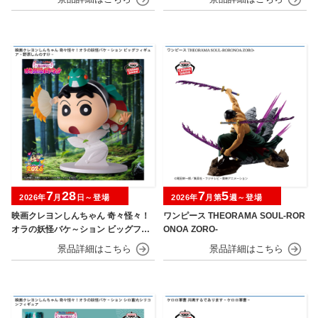
7
28
7
5
2026年
月
日～登場
2026年
月第
週～登場
映画クレヨンしんちゃん 奇々怪々！
ワンピース THEORAMA SOUL-ROR
オラの妖怪バケ～ション ビッグフィ
ONOA ZORO-
ギュア～野原しんのすけ～