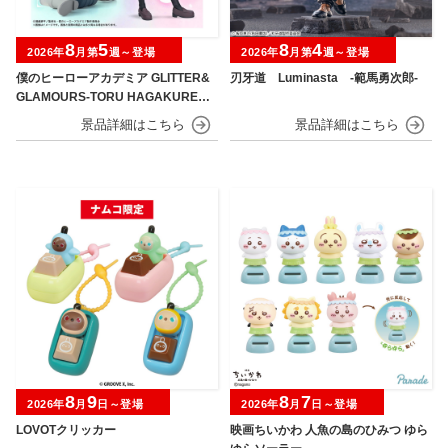
8
5
8
4
2026年
月第
週～登場
2026年
月第
週～登場
僕のヒーローアカデミア GLITTER&
刃牙道 Luminasta ‐範馬勇次郎‐
GLAMOURS-TORU HAGAKURE＆
MINA ASHIDO-
8
9
8
7
2026年
月
日～登場
2026年
月
日～登場
LOVOTクリッカー
映画ちいかわ 人魚の島のひみつ ゆら