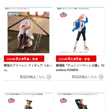
8
5
8
5
2026年
月第
週～登場
2026年
月第
週～登場
葬送のフリーレン フィギュア-うお～
劇場版『チェンソーマン レゼ篇』 Gr
ん-
andista-POWER-