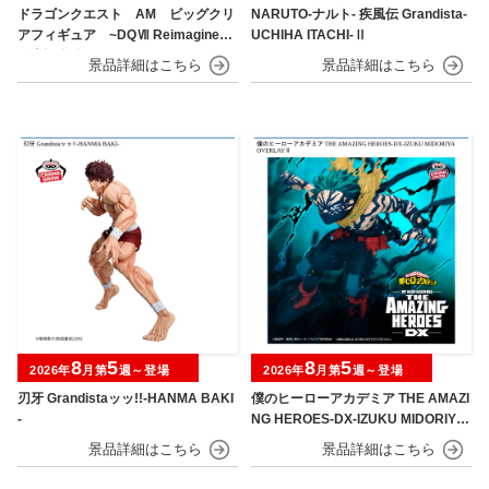
ドラゴンクエスト AM ビッグクリ
NARUTO-ナルト- 疾風伝 Grandista-
アフィギュア ~DQⅦ Reimagined
UCHIHA ITACHI-Ⅱ
発売記念編~
8
5
8
5
2026年
月第
週～登場
2026年
月第
週～登場
刃牙 Grandistaッッ!!-HANMA BAKI
僕のヒーローアカデミア THE AMAZI
-
NG HEROES-DX-IZUKU MIDORIYA
OVERLAY Ⅱ