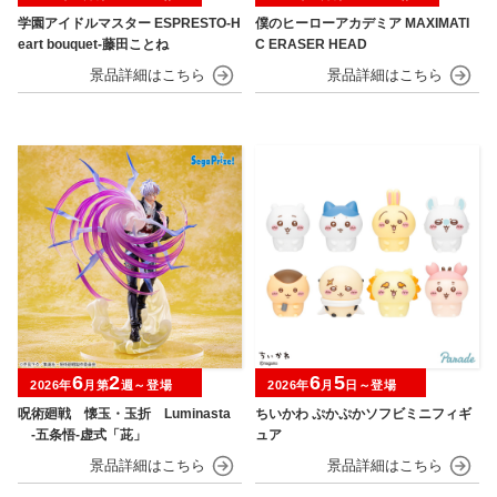
学園アイドルマスター ESPRESTO-H
僕のヒーローアカデミア MAXIMATI
eart bouquet-藤田ことね
C ERASER HEAD
6
2
6
5
2026年
月第
週～登場
2026年
月
日～登場
呪術廻戦 懐玉・玉折 Luminasta
ちいかわ ぷかぷかソフビミニフィギ
‐五条悟‐虚式「茈」
ュア