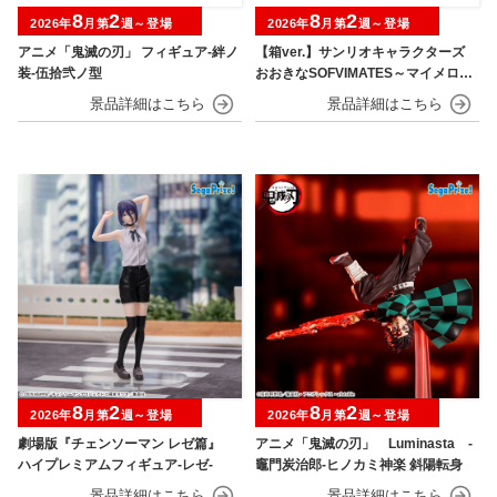
8
2
8
2
2026年
月第
週～登場
2026年
月第
週～登場
アニメ「鬼滅の刃」 フィギュア-絆ノ
【箱ver.】サンリオキャラクターズ
装-伍拾弐ノ型
おおきなSOFVIMATES～マイメロデ
ィ マーメイドver. ～
8
2
8
2
2026年
月第
週～登場
2026年
月第
週～登場
劇場版『チェンソーマン レゼ篇』
アニメ「鬼滅の刃」 Luminasta ‐
ハイプレミアムフィギュア‐レゼ‐
竈門炭治郎‐ヒノカミ神楽 斜陽転身