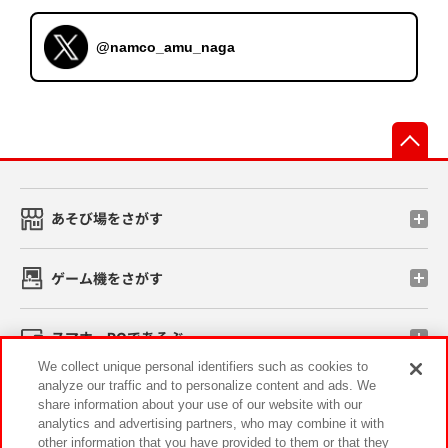
@namco_amu_naga
先
あそび場をさがす
ゲーム機をさがす
スマホ・PCであそぶ
We collect unique personal identifiers such as cookies to
analyze our traffic and to personalize content and ads. We
イベント・キャンペーン
share information about your use of our website with our
analytics and advertising partners, who may combine it with
other information that you have provided to them or that they