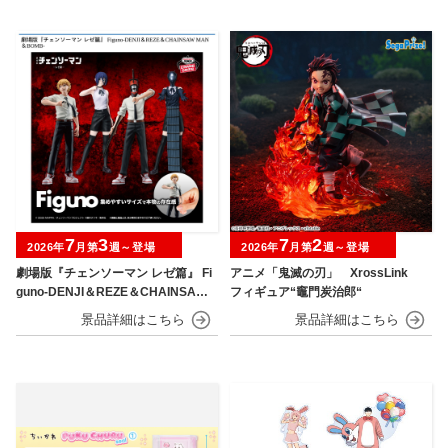
7
3
7
2
2026年
月第
週～登場
2026年
月第
週～登場
劇場版『チェンソーマン レゼ篇』 Fi
アニメ「鬼滅の刃」 XrossLink
guno-DENJI＆REZE＆CHAINSAW
フィギュア“竈門炭治郎“
MAN＆BOMB-