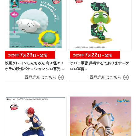
7
23
7
22
2026年
月
日～登場
2026年
月
日～登場
映画クレヨンしんちゃん 奇々怪々！
ケロロ軍曹 共鳴するであります～ケ
オラの妖怪バケ～ション シロ蓄光シ
ロロ軍曹～
リコンフィギュア