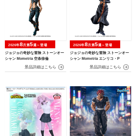
8
5
8
5
2026年
月第
週～登場
2026年
月第
週～登場
ジョジョの奇妙な冒険 ストーンオー
ジョジョの奇妙な冒険 ストーンオー
シャン Mometria 空条徐倫
シャン Mometria エンリコ・P