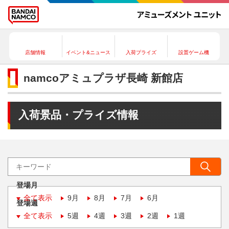
店舗情報
イベント&ニュース
入荷プライズ
設置ゲーム機
namcoアミュプラザ長崎 新館店
入荷景品・プライズ情報
登場月
全て表示
9月
8月
7月
6月
登場週
全て表示
5週
4週
3週
2週
1週