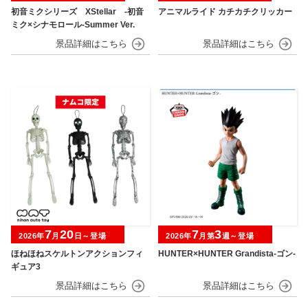
初音ミクシリーズ XStellar ‐初音
アニマルライド カチカチクリッカー
ミク×シナモロール‐Summer Ver.
7
20
7
3
2026年
月
日～登場
2026年
月第
週～登場
ほねほねスケルトンアクションフィ
HUNTER×HUNTER Grandista-ゴン-
ギュア3