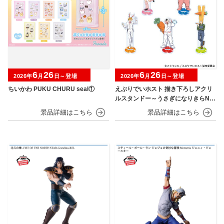
6
26
6
26
2026年
月
日～登場
2026年
月
日～登場
ちいかわ PUKU CHURU seal①
えぶりでいホスト 描き下ろしアクリ
ルスタンドー～うさぎになりきらNIG
HT～