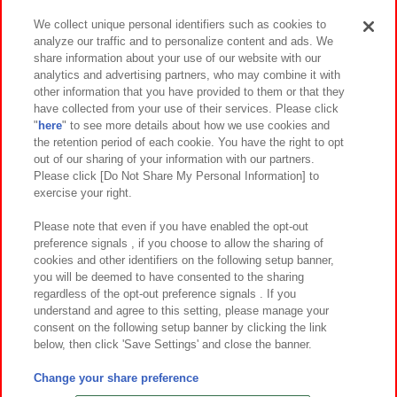
We collect unique personal identifiers such as cookies to
analyze our traffic and to personalize content and ads. We
イベント・キャンペーン
share information about your use of our website with our
analytics and advertising partners, who may combine it with
other information that you have provided to them or that they
have collected from your use of their services. Please click
"
here
" to see more details about how we use cookies and
関連会社
サステナビリティ
サイトポリシー
the retention period of each cookie. You have the right to opt
out of our sharing of your information with our partners.
プライバシーポリシー
ウェブアクセシビリティ方針と検証結果
Please click [Do Not Share My Personal Information] to
exercise your right.
お取引先さまとともに
食品のご提供について
カスタマーハラスメント対応方針
よくあるご質問・お問い合わせ
Please note that even if you have enabled the opt-out
preference signals , if you choose to allow the sharing of
cookies and other identifiers on the following setup banner,
you will be deemed to have consented to the sharing
regardless of the opt-out preference signals . If you
understand and agree to this setting, please manage your
consent on the following setup banner by clicking the link
below, then click 'Save Settings' and close the banner.
©Bandai Namco Amusement Inc.
©Bandai Namco Amusement Lab Inc.
Change your share preference
©Bandai Namco Experience Inc.