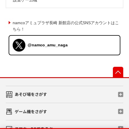
namcoアミュプラザ長崎 新館店の公式SNSアカウントはこ
ちら！
@namco_amu_naga
先
あそび場をさがす
ゲーム機をさがす
スマホ・PCであそぶ