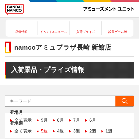
店舗情報
イベント&ニュース
入荷プライズ
設置ゲーム機
namcoアミュプラザ長崎 新館店
入荷景品・プライズ情報
登場月
全て表示
9月
8月
7月
6月
登場週
全て表示
5週
4週
3週
2週
1週