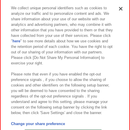
We collect unique personal identifiers such as cookies to
analyze our traffic and to personalize content and ads. We
イベント・キャンペーン
share information about your use of our website with our
analytics and advertising partners, who may combine it with
other information that you have provided to them or that they
have collected from your use of their services. Please click
"
here
" to see more details about how we use cookies and
関連会社
サステナビリティ
サイトポリシー
the retention period of each cookie. You have the right to opt
out of our sharing of your information with our partners.
プライバシーポリシー
ウェブアクセシビリティ方針と検証結果
Please click [Do Not Share My Personal Information] to
exercise your right.
お取引先さまとともに
食品のご提供について
カスタマーハラスメント対応方針
よくあるご質問・お問い合わせ
Please note that even if you have enabled the opt-out
preference signals , if you choose to allow the sharing of
cookies and other identifiers on the following setup banner,
you will be deemed to have consented to the sharing
regardless of the opt-out preference signals . If you
understand and agree to this setting, please manage your
consent on the following setup banner by clicking the link
below, then click 'Save Settings' and close the banner.
©Bandai Namco Amusement Inc.
©Bandai Namco Amusement Lab Inc.
Change your share preference
©Bandai Namco Experience Inc.