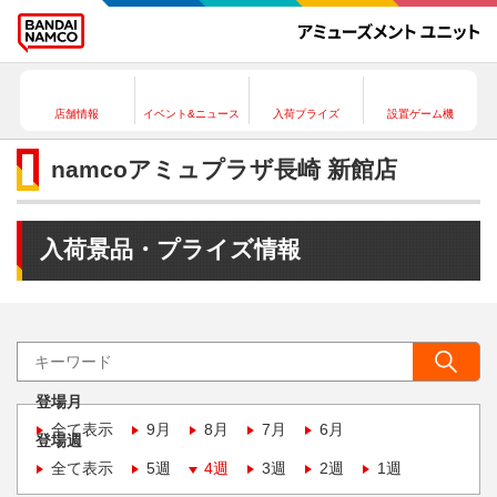
店舗情報
イベント&ニュース
入荷プライズ
設置ゲーム機
namcoアミュプラザ長崎 新館店
入荷景品・プライズ情報
登場月
全て表示
9月
8月
7月
6月
登場週
全て表示
5週
4週
3週
2週
1週