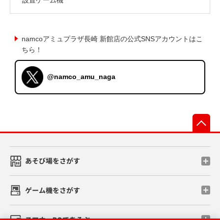
namcoアミュプラザ長崎 新館店の公式SNSアカウントはこ
ちら！
@namco_amu_naga
先
あそび場をさがす
ゲーム機をさがす
スマホ・PCであそぶ