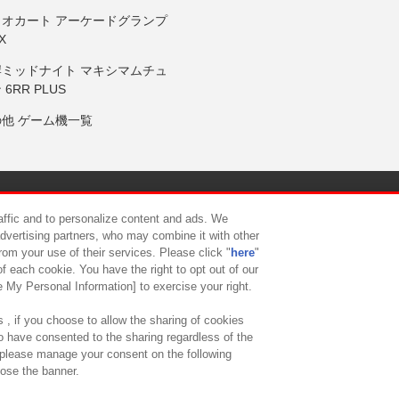
リオカート アーケードグランプ
X
岸ミッドナイト マキシマムチュ
 6RR PLUS
の他 ゲーム機一覧
サイトポリシー
プライバシーポリシー
ウェブアクセシビリティ方
raffic and to personalize content and ads. We
advertising partners, who may combine it with other
rom your use of their services. Please click "
here
"
供について
カスタマーハラスメント対応方針
よくあるご質問・
f each cookie. You have the right to opt out of our
e My Personal Information] to exercise your right.
 , if you choose to allow the sharing of cookies
to have consented to the sharing regardless of the
, please manage your consent on the following
lose the banner.
ndai Namco Amusement Lab Inc.
©Bandai Namco Experience Inc.
©HANAY