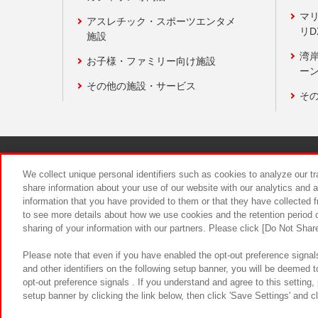
マ
アスレチック・スポーツエンタメ
リD
施設
湾
お子様・ファミリー向け施設
ーン
その他の施設・サービス
そ
関連会社
サステナビリティ
We collect unique personal identifiers such as cookies to analyze our t
share information about your use of our website with our analytics and 
information that you have provided to them or that they have collected f
食品のご提
to see more details about how we use cookies and the retention period o
sharing of your information with our partners. Please click [Do Not Shar
Please note that even if you have enabled the opt-out preference signals
and other identifiers on the following setup banner, you will be deemed 
opt-out preference signals . If you understand and agree to this setting
setup banner by clicking the link below, then click 'Save Settings' and c
©Bandai Namco Amusement Inc.
©Ba