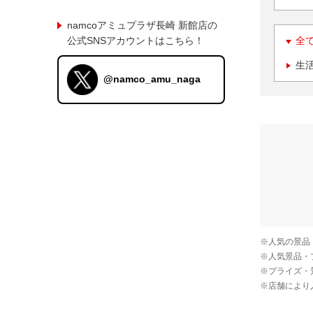
namcoアミュプラザ長崎 新館店の
公式SNSアカウントはこちら！
全
生
@namco_amu_naga