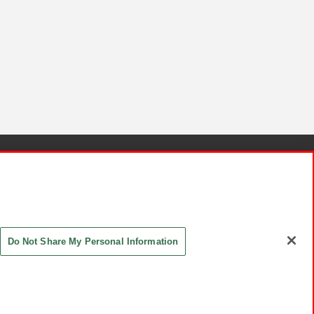
針と検証結果
お取引先さまとともに
お問い合わせ
Do Not Share My Personal Information
ASHIKI Co., Ltd. All Rights Reserved.