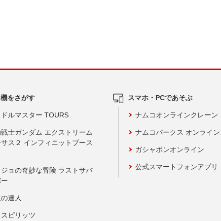
ム機をさがす
スマホ・PCであそぶ
ドルマスター TOURS
ナムコオンラインクレーン
動戦士ガンダム エクストリーム
ナムコパークス オンライ
ーサス２ インフィニットブース
ガシャポンオンライン
公式スマートフォンアプリ
ョジョの奇妙な冒険 ラストサバ
バー
鼓の達人
りスピリッツ