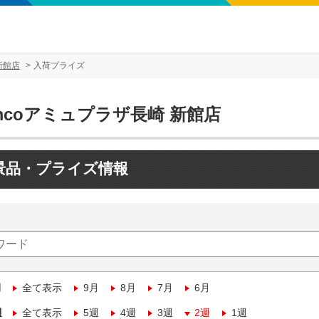
新館店
入荷プライズ
mcoアミュプラザ長崎 新館店
景品・プライズ情報
月
全て表示
9月
8月
7月
6月
週
全て表示
5週
4週
3週
2週
1週