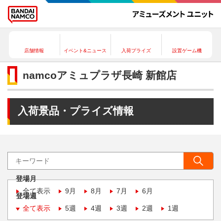
店舗情報
イベント&ニュース
入荷プライズ
設置ゲーム機
namcoアミュプラザ長崎 新館店
入荷景品・プライズ情報
登場月
全て表示
9月
8月
7月
6月
登場週
全て表示
5週
4週
3週
2週
1週