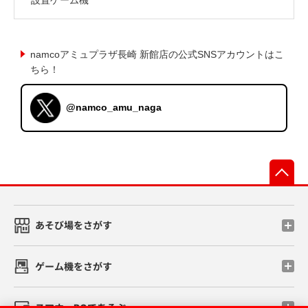
namcoアミュプラザ長崎 新館店の公式SNSアカウントはこ
ちら！
@namco_amu_naga
先
あそび場をさがす
ゲーム機をさがす
スマホ・PCであそぶ