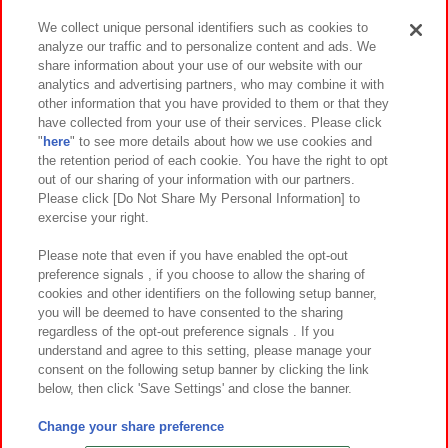
We collect unique personal identifiers such as cookies to
analyze our traffic and to personalize content and ads. We
イベント・キャンペーン
share information about your use of our website with our
analytics and advertising partners, who may combine it with
other information that you have provided to them or that they
have collected from your use of their services. Please click
"
here
" to see more details about how we use cookies and
関連会社
サステナビリティ
サイトポリシー
the retention period of each cookie. You have the right to opt
out of our sharing of your information with our partners.
プライバシーポリシー
ウェブアクセシビリティ方針と検証結果
Please click [Do Not Share My Personal Information] to
exercise your right.
お取引先さまとともに
食品のご提供について
カスタマーハラスメント対応方針
よくあるご質問・お問い合わせ
Please note that even if you have enabled the opt-out
preference signals , if you choose to allow the sharing of
cookies and other identifiers on the following setup banner,
you will be deemed to have consented to the sharing
regardless of the opt-out preference signals . If you
understand and agree to this setting, please manage your
consent on the following setup banner by clicking the link
below, then click 'Save Settings' and close the banner.
©Bandai Namco Amusement Inc.
©Bandai Namco Amusement Lab Inc.
Change your share preference
©Bandai Namco Experience Inc.