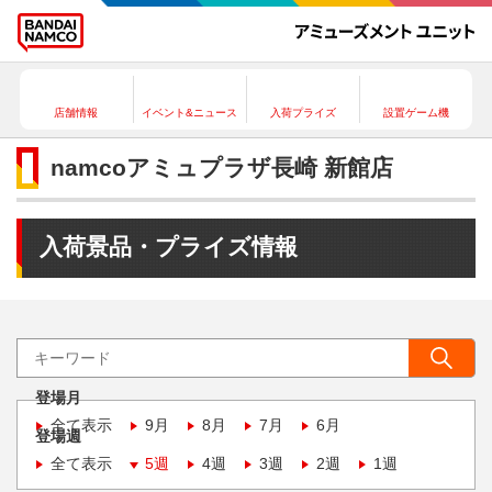
店舗情報
イベント&ニュース
入荷プライズ
設置ゲーム機
namcoアミュプラザ長崎 新館店
入荷景品・プライズ情報
登場月
全て表示
9月
8月
7月
6月
登場週
全て表示
5週
4週
3週
2週
1週