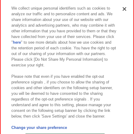
We collect unique personal identifiers such as cookies to
analyze our traffic and to personalize content and ads. We
イベント・キャンペーン
share information about your use of our website with our
analytics and advertising partners, who may combine it with
other information that you have provided to them or that they
have collected from your use of their services. Please click
"
here
" to see more details about how we use cookies and
関連会社
サステナビリティ
サイトポリシー
the retention period of each cookie. You have the right to opt
out of our sharing of your information with our partners.
プライバシーポリシー
ウェブアクセシビリティ方針と検証結果
Please click [Do Not Share My Personal Information] to
exercise your right.
お取引先さまとともに
食品のご提供について
カスタマーハラスメント対応方針
よくあるご質問・お問い合わせ
Please note that even if you have enabled the opt-out
preference signals , if you choose to allow the sharing of
cookies and other identifiers on the following setup banner,
you will be deemed to have consented to the sharing
regardless of the opt-out preference signals . If you
understand and agree to this setting, please manage your
consent on the following setup banner by clicking the link
below, then click 'Save Settings' and close the banner.
©Bandai Namco Amusement Inc.
©Bandai Namco Amusement Lab Inc.
Change your share preference
©Bandai Namco Experience Inc.