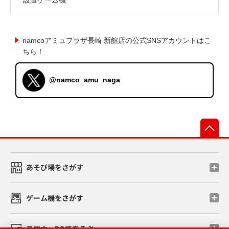
namcoアミュプラザ長崎 新館店の公式SNSアカウントはこ
ちら！
@namco_amu_naga
先
あそび場をさがす
ゲーム機をさがす
スマホ・PCであそぶ