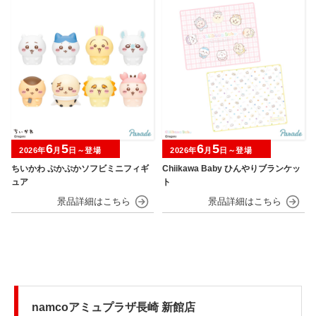
6
5
6
5
2026年
月
日～登場
2026年
月
日～登場
ちいかわ ぷかぷかソフビミニフィギ
Chiikawa Baby ひんやりブランケッ
ュア
ト
namcoアミュプラザ長崎 新館店