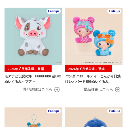
7
1
7
1
2026年
月第
週～登場
2026年
月第
週～登場
モアナと伝説の海 FukuFuku 超BIG
パンダ ハローキティ こんがり日焼
ぬいぐるみ～プア～
けレオパードBIGぬいぐるみ