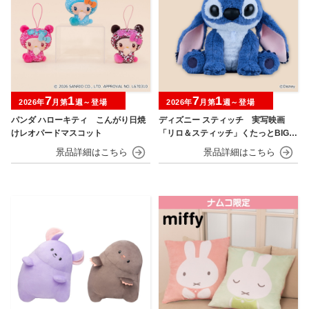
7
1
7
1
2026年
月第
週～登場
2026年
月第
週～登場
パンダ ハローキティ こんがり日焼
ディズニー スティッチ 実写映画
けレオパードマスコット
「リロ＆スティッチ」くたっとBIGぬ
いぐるみ