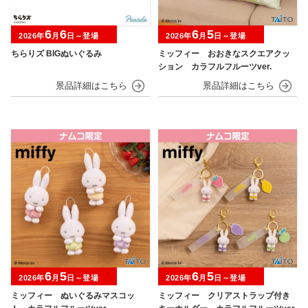
6
6
6
5
2026年
月
日～登場
2026年
月
日～登場
ちらりズ BIGぬいぐるみ
ミッフィー おおきなスクエアクッ
ション カラフルフルーツver.
6
5
6
5
2026年
月
日～登場
2026年
月
日～登場
ミッフィー ぬいぐるみマスコッ
ミッフィー クリアストラップ付き