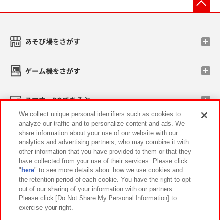
先
あそび場をさがす
ゲーム機をさがす
スマホ・PCであそぶ
We collect unique personal identifiers such as cookies to
analyze our traffic and to personalize content and ads. We
イベント・キャンペーン
share information about your use of our website with our
analytics and advertising partners, who may combine it with
other information that you have provided to them or that they
have collected from your use of their services. Please click
"
here
" to see more details about how we use cookies and
関連会社
サステナビリティ
サイトポリシー
the retention period of each cookie. You have the right to opt
out of our sharing of your information with our partners.
プライバシーポリシー
ウェブアクセシビリティ方針と検証結果
Please click [Do Not Share My Personal Information] to
exercise your right.
お取引先さまとともに
食品のご提供について