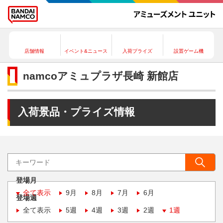
店舗情報
イベント&ニュース
入荷プライズ
設置ゲーム機
namcoアミュプラザ長崎 新館店
入荷景品・プライズ情報
登場月
全て表示
9月
8月
7月
6月
登場週
全て表示
5週
4週
3週
2週
1週