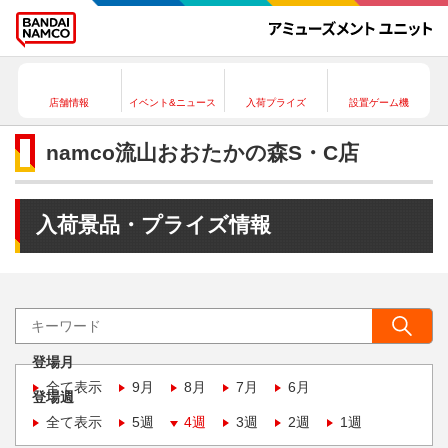
店舗情報
イベント&ニュース
入荷プライズ
設置ゲーム機
namco流山おおたかの森S・C店
入荷景品・プライズ情報
登場月
全て表示
9月
8月
7月
6月
登場週
全て表示
5週
4週
3週
2週
1週