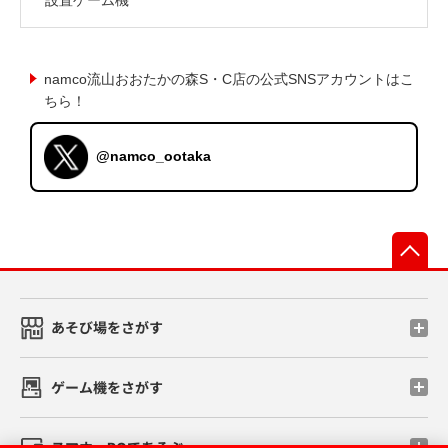
namco流山おおたかの森S・C店の公式SNSアカウントはこ
ちら！
@namco_ootaka
先
あそび場をさがす
ゲーム機をさがす
スマホ・PCであそぶ