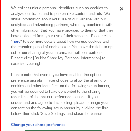
We collect unique personal identifiers such as cookies to
analyze our traffic and to personalize content and ads. We
イベント・キャンペーン
share information about your use of our website with our
analytics and advertising partners, who may combine it with
other information that you have provided to them or that they
have collected from your use of their services. Please click
"
here
" to see more details about how we use cookies and
関連会社
サステナビリティ
サイトポリシー
the retention period of each cookie. You have the right to opt
out of our sharing of your information with our partners.
プライバシーポリシー
ウェブアクセシビリティ方針と検証結果
Please click [Do Not Share My Personal Information] to
exercise your right.
お取引先さまとともに
食品のご提供について
カスタマーハラスメント対応方針
よくあるご質問・お問い合わせ
Please note that even if you have enabled the opt-out
preference signals , if you choose to allow the sharing of
cookies and other identifiers on the following setup banner,
you will be deemed to have consented to the sharing
regardless of the opt-out preference signals . If you
understand and agree to this setting, please manage your
consent on the following setup banner by clicking the link
below, then click 'Save Settings' and close the banner.
©Bandai Namco Amusement Inc.
©Bandai Namco Amusement Lab Inc.
Change your share preference
©Bandai Namco Experience Inc.