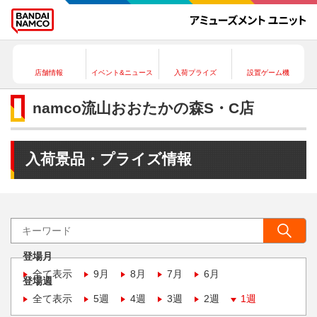
店舗情報
イベント&ニュース
入荷プライズ
設置ゲーム機
namco流山おおたかの森S・C店
入荷景品・プライズ情報
登場月
全て表示
9月
8月
7月
6月
登場週
全て表示
5週
4週
3週
2週
1週