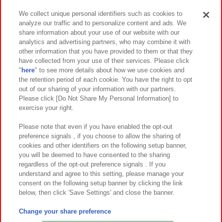
We collect unique personal identifiers such as cookies to
analyze our traffic and to personalize content and ads. We
イベント・キャンペーン
share information about your use of our website with our
analytics and advertising partners, who may combine it with
other information that you have provided to them or that they
have collected from your use of their services. Please click
"
here
" to see more details about how we use cookies and
関連会社
サステナビリティ
サイトポリシー
the retention period of each cookie. You have the right to opt
out of our sharing of your information with our partners.
プライバシーポリシー
ウェブアクセシビリティ方針と検証結果
Please click [Do Not Share My Personal Information] to
exercise your right.
お取引先さまとともに
食品のご提供について
カスタマーハラスメント対応方針
よくあるご質問・お問い合わせ
Please note that even if you have enabled the opt-out
preference signals , if you choose to allow the sharing of
cookies and other identifiers on the following setup banner,
you will be deemed to have consented to the sharing
regardless of the opt-out preference signals . If you
understand and agree to this setting, please manage your
consent on the following setup banner by clicking the link
below, then click 'Save Settings' and close the banner.
©Bandai Namco Amusement Inc.
©Bandai Namco Amusement Lab Inc.
Change your share preference
©Bandai Namco Experience Inc.