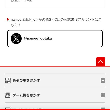
namco流山おおたかの森S・C店の公式SNSアカウントはこ
ちら！
@namco_ootaka
先
あそび場をさがす
ゲーム機をさがす
スマホ・PCであそぶ