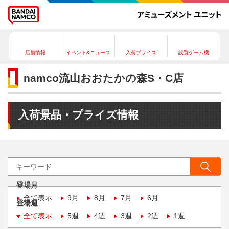
店舗情報
イベント&ニュース
入荷プライズ
設置ゲーム機
namco流山おおたかの森S・C店
入荷景品・プライズ情報
登場月
全て表示
9月
8月
7月
6月
登場週
全て表示
5週
4週
3週
2週
1週