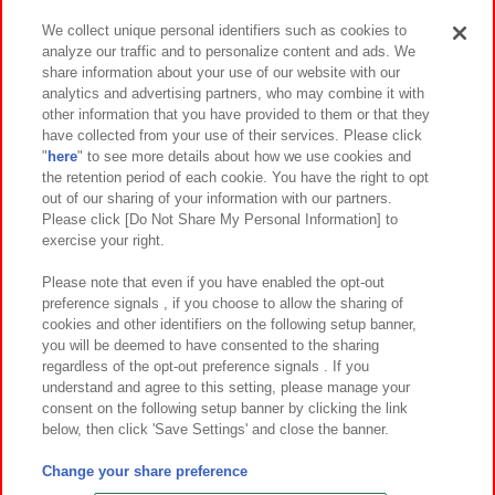
We collect unique personal identifiers such as cookies to
analyze our traffic and to personalize content and ads. We
イベント・キャンペーン
share information about your use of our website with our
analytics and advertising partners, who may combine it with
other information that you have provided to them or that they
have collected from your use of their services. Please click
"
here
" to see more details about how we use cookies and
関連会社
サステナビリティ
サイトポリシー
the retention period of each cookie. You have the right to opt
out of our sharing of your information with our partners.
プライバシーポリシー
ウェブアクセシビリティ方針と検証結果
Please click [Do Not Share My Personal Information] to
exercise your right.
お取引先さまとともに
食品のご提供について
カスタマーハラスメント対応方針
よくあるご質問・お問い合わせ
Please note that even if you have enabled the opt-out
preference signals , if you choose to allow the sharing of
cookies and other identifiers on the following setup banner,
you will be deemed to have consented to the sharing
regardless of the opt-out preference signals . If you
understand and agree to this setting, please manage your
consent on the following setup banner by clicking the link
below, then click 'Save Settings' and close the banner.
©Bandai Namco Amusement Inc.
©Bandai Namco Amusement Lab Inc.
Change your share preference
©Bandai Namco Experience Inc.