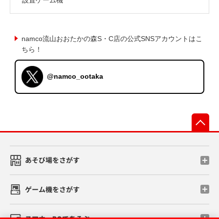
namco流山おおたかの森S・C店の公式SNSアカウントはこ
ちら！
@namco_ootaka
先
あそび場をさがす
ゲーム機をさがす
スマホ・PCであそぶ