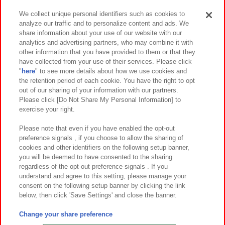
We collect unique personal identifiers such as cookies to
analyze our traffic and to personalize content and ads. We
イベント・キャンペーン
share information about your use of our website with our
analytics and advertising partners, who may combine it with
other information that you have provided to them or that they
have collected from your use of their services. Please click
"
here
" to see more details about how we use cookies and
関連会社
サステナビリティ
サイトポリシー
the retention period of each cookie. You have the right to opt
out of our sharing of your information with our partners.
プライバシーポリシー
ウェブアクセシビリティ方針と検証結果
Please click [Do Not Share My Personal Information] to
exercise your right.
お取引先さまとともに
食品のご提供について
カスタマーハラスメント対応方針
よくあるご質問・お問い合わせ
Please note that even if you have enabled the opt-out
preference signals , if you choose to allow the sharing of
cookies and other identifiers on the following setup banner,
you will be deemed to have consented to the sharing
regardless of the opt-out preference signals . If you
understand and agree to this setting, please manage your
consent on the following setup banner by clicking the link
below, then click 'Save Settings' and close the banner.
©Bandai Namco Amusement Inc.
©Bandai Namco Amusement Lab Inc.
Change your share preference
©Bandai Namco Experience Inc.