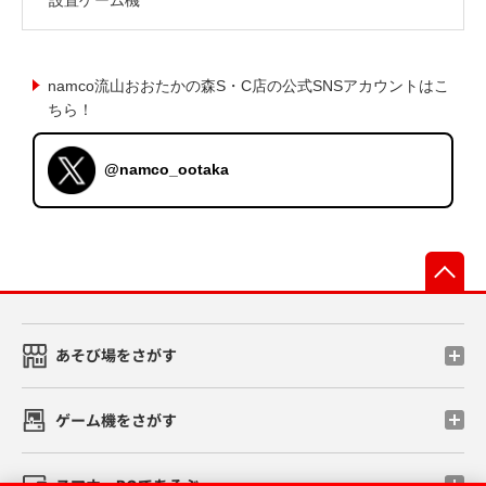
namco流山おおたかの森S・C店の公式SNSアカウントはこ
ちら！
@namco_ootaka
先
あそび場をさがす
ゲーム機をさがす
スマホ・PCであそぶ