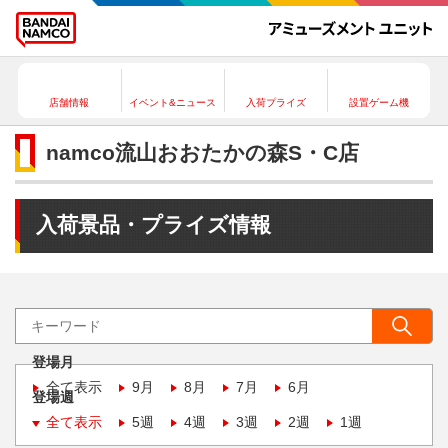
店舗情報
イベント&ニュース
入荷プライズ
設置ゲーム機
namco流山おおたかの森S・C店
入荷景品・プライズ情報
登場月
全て表示
9月
8月
7月
6月
登場週
全て表示
5週
4週
3週
2週
1週