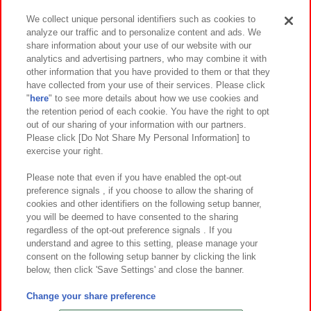
We collect unique personal identifiers such as cookies to
analyze our traffic and to personalize content and ads. We
イベント・キャンペーン
share information about your use of our website with our
analytics and advertising partners, who may combine it with
other information that you have provided to them or that they
have collected from your use of their services. Please click
"
here
" to see more details about how we use cookies and
関連会社
サステナビリティ
サイトポリシー
the retention period of each cookie. You have the right to opt
out of our sharing of your information with our partners.
プライバシーポリシー
ウェブアクセシビリティ方針と検証結果
Please click [Do Not Share My Personal Information] to
exercise your right.
お取引先さまとともに
食品のご提供について
カスタマーハラスメント対応方針
よくあるご質問・お問い合わせ
Please note that even if you have enabled the opt-out
preference signals , if you choose to allow the sharing of
cookies and other identifiers on the following setup banner,
you will be deemed to have consented to the sharing
regardless of the opt-out preference signals . If you
understand and agree to this setting, please manage your
consent on the following setup banner by clicking the link
below, then click 'Save Settings' and close the banner.
©Bandai Namco Amusement Inc.
©Bandai Namco Amusement Lab Inc.
Change your share preference
©Bandai Namco Experience Inc.