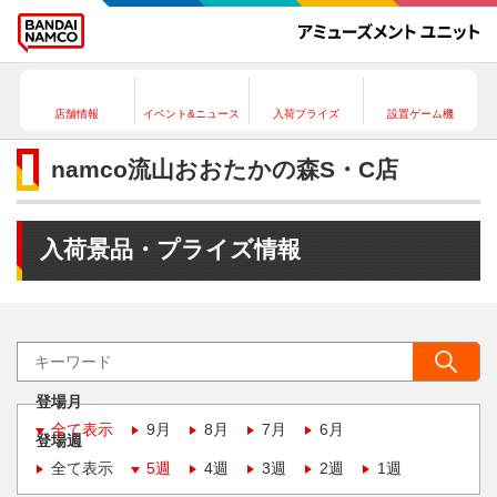
店舗情報
イベント&ニュース
入荷プライズ
設置ゲーム機
namco流山おおたかの森S・C店
入荷景品・プライズ情報
登場月
全て表示
9月
8月
7月
6月
登場週
全て表示
5週
4週
3週
2週
1週