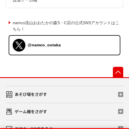
namco流山おおたかの森S・C店の公式SNSアカウントはこ
ちら！
@namco_ootaka
先
あそび場をさがす
ゲーム機をさがす
スマホ・PCであそぶ