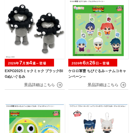
7
4
6
26
2026年
月第
週～登場
2026年
月
日～登場
EXPO2025ミャクミャク ブラックBI
ケロロ軍曹 ちびぐるみ～ナムコキャ
Gぬいぐるみ
ンペーン～