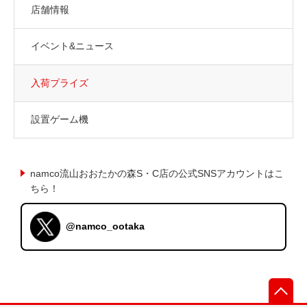
店舗情報
イベント&ニュース
入荷プライズ
設置ゲーム機
namco流山おおたかの森S・C店の公式SNSアカウントはこ
ちら！
@namco_ootaka
先