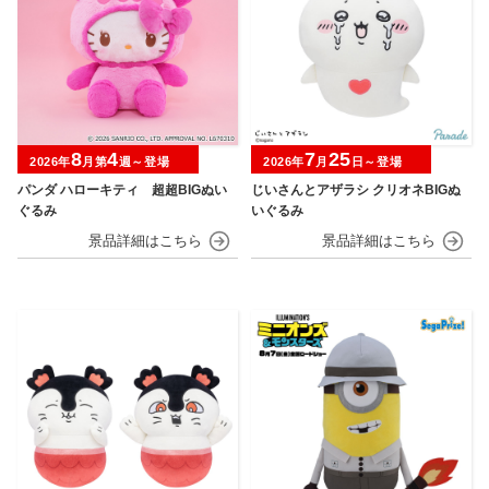
8
4
7
25
2026年
月第
週～登場
2026年
月
日～登場
パンダ ハローキティ 超超BIGぬい
じいさんとアザラシ クリオネBIGぬ
ぐるみ
いぐるみ