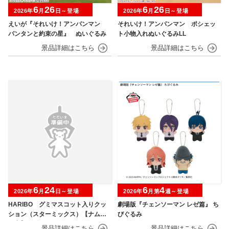
6
26
6
26
2026年
月
日～登場
2026年
月
日～登場
えいが『それいけ！アンパンマン
それいけ！アンパンマン ポシェッ
パンタンと約束の星』 ぬいぐるみ
ト小物入れぬいぐるみLL
6
24
6
4
2026年
月
日～登場
2026年
月第
週～登場
HARIBO グミマスコット入りクッ
劇場版『チェンソーマン レゼ篇』 ち
ション（スターミックス）【ナムコ
びぐるみ
限定】