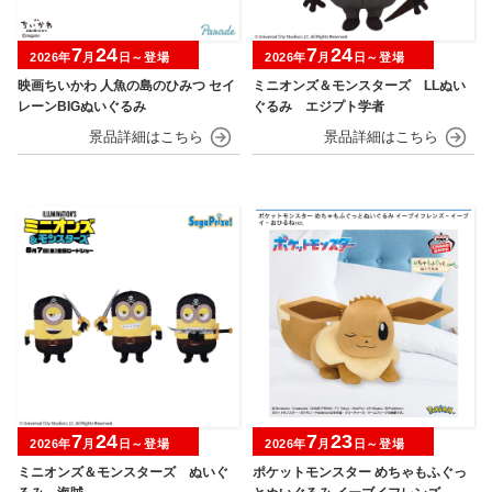
7
24
7
24
2026年
月
日～登場
2026年
月
日～登場
映画ちいかわ 人魚の島のひみつ セイ
ミニオンズ＆モンスターズ LLぬい
レーンBIGぬいぐるみ
ぐるみ エジプト学者
7
24
7
23
2026年
月
日～登場
2026年
月
日～登場
ミニオンズ＆モンスターズ ぬいぐ
ポケットモンスター めちゃもふぐっ