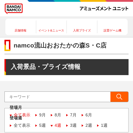
店舗情報
イベント&ニュース
入荷プライズ
設置ゲーム機
namco流山おおたかの森S・C店
入荷景品・プライズ情報
登場月
全て表示
9月
8月
7月
6月
登場週
全て表示
5週
4週
3週
2週
1週