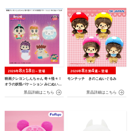
8
18
8
4
2026年
月
日～登場
2026年
月第
週～登場
映画クレヨンしんちゃん 奇々怪々！
モンチッチ きのこぬいぐるみ
オラの妖怪バケ～ション みにぬいぐ
るみ