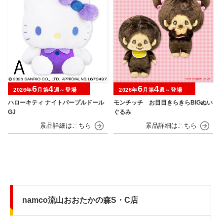
6
4
6
4
2026年
月第
週～登場
2026年
月第
週～登場
ハローキティ ナイトパープルドール
モンチッチ お目目きらきらBIGぬい
GJ
ぐるみ
namco流山おおたかの森S・C店