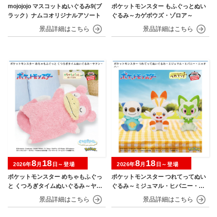
mojojojo マスコットぬいぐるみ9(ブ
ポケットモンスター もふぐっとぬい
ラック）ナムコオリジナルアソート
ぐるみ～カゲボウズ・ゾロア～
8
18
8
18
2026年
月
日～登場
2026年
月
日～登場
ポケットモンスター めちゃもふぐっ
ポケットモンスター つれてってぬい
と くつろぎタイムぬいぐるみ～ヤド
ぐるみ～ミジュマル・ヒバニー・ニ
ン～
ャオハ～