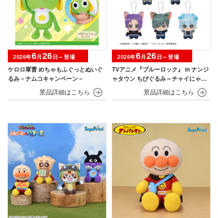
6
26
6
26
2026年
月
日～登場
2026年
月
日～登場
ケロロ軍曹 めちゃもふぐっとぬいぐ
TVアニメ『ブルーロック』 in ナンジ
るみ－ナムコキャンペーン－
ャタウン ちびぐるみ～チャイにゃFe
s～