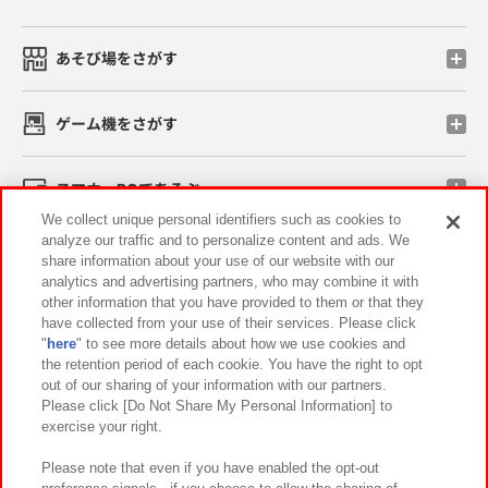
あそび場をさがす
ゲーム機をさがす
スマホ・PCであそぶ
We collect unique personal identifiers such as cookies to
analyze our traffic and to personalize content and ads. We
イベント・キャンペーン
share information about your use of our website with our
analytics and advertising partners, who may combine it with
other information that you have provided to them or that they
have collected from your use of their services. Please click
"
here
" to see more details about how we use cookies and
関連会社
サステナビリティ
サイトポリシー
the retention period of each cookie. You have the right to opt
out of our sharing of your information with our partners.
プライバシーポリシー
ウェブアクセシビリティ方針と検証結果
Please click [Do Not Share My Personal Information] to
exercise your right.
お取引先さまとともに
食品のご提供について
カスタマーハラスメント対応方針
よくあるご質問・お問い合わせ
Please note that even if you have enabled the opt-out