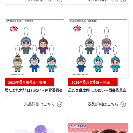
6
4
6
4
2026年
月第
週～登場
2026年
月第
週～登場
忍たま乱太郎 ほわぬい～体育委員会
忍たま乱太郎 ほわぬい～図書委員会
～
～