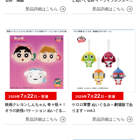
るみ 海賊
とぬいぐるみ イーブイフレンズ～イ
ーブイ～おひるねver.
7
22
7
22
2026年
月
日～登場
2026年
月
日～登場
映画クレヨンしんちゃん 奇々怪々！
ケロロ軍曹 ぬいぐるみ～劇場版であ
オラの妖怪バケ～ション ぬいぐるみ
ります～vol.1
巾着