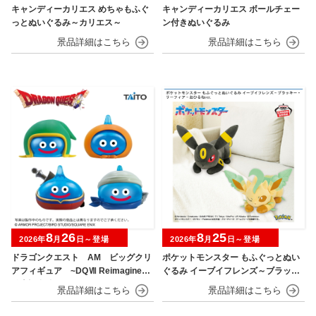
キャンディーカリエス めちゃもふぐ
キャンディーカリエス ボールチェー
っとぬいぐるみ～カリエス～
ン付きぬいぐるみ
8
26
8
25
2026年
月
日～登場
2026年
月
日～登場
ドラゴンクエスト AM ビッグクリ
ポケットモンスター もふぐっとぬい
アフィギュア ~DQⅦ Reimagined
ぐるみ イーブイフレンズ～ブラッキ
発売記念編~
ー・リーフィア～おひるねver.