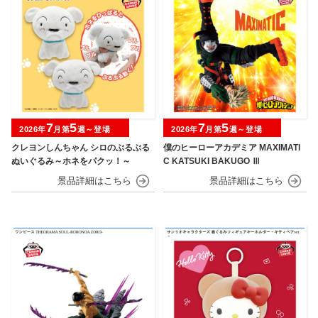
7
5
7
5
2026年
月第
週～登場
2026年
月第
週～登場
クレヨンしんちゃん シロのぶるぶる
僕のヒーローアカデミア MAXIMATI
ぬいぐるみ～ホネをパクッ！～
C KATSUKI BAKUGO Ⅲ