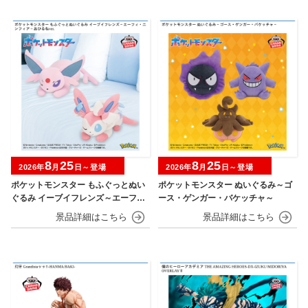
8
25
8
25
2026年
月
日～登場
2026年
月
日～登場
ポケットモンスター もふぐっとぬい
ポケットモンスター ぬいぐるみ～ゴ
ぐるみ イーブイフレンズ～エーフ
ース・ゲンガー・バケッチャ～
ィ・ニンフィア～おひるねver.