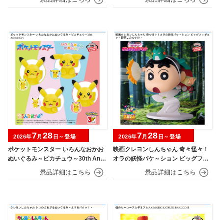
7
28
7
28
2026年
月
日～登場
2026年
月
日～登場
ポケットモンスター いろんなおかお
映画クレヨンしんちゃん 奇々怪々！
ぬいぐるみ～ピカチュウ～30th Anni
オラの妖怪バケ～ション ビッグフィ
versary
ギュア～野原しんのすけ～