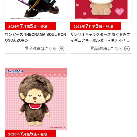
7
5
7
5
2026年
月第
週～登場
2026年
月第
週～登場
ワンピース THEORAMA SOUL-ROR
サンリオキャラクターズ 着ぐるみフ
ONOA ZORO-
ィギュアキーホルダー～キティベアv
er.～
7
5
2026年
月第
週～登場