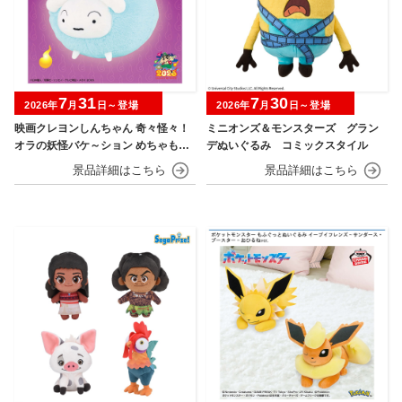
7
31
7
30
2026年
月
日～登場
2026年
月
日～登場
映画クレヨンしんちゃん 奇々怪々！
ミニオンズ＆モンスターズ グラン
オラの妖怪バケ～ション めちゃもふ
デぬいぐるみ コミックスタイル
ぐっとぬいぐるみ シロ