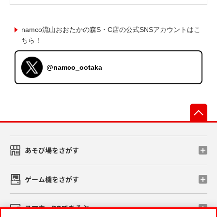
namco流山おおたかの森S・C店の公式SNSアカウントはこ
ちら！
@namco_ootaka
先
あそび場をさがす
ゲーム機をさがす
スマホ・PCであそぶ