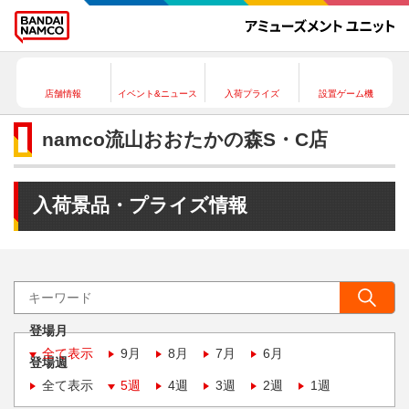
店舗情報
イベント&ニュース
入荷プライズ
設置ゲーム機
namco流山おおたかの森S・C店
入荷景品・プライズ情報
登場月
全て表示
9月
8月
7月
6月
登場週
全て表示
5週
4週
3週
2週
1週