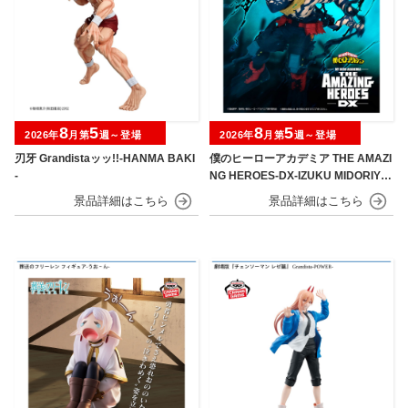
8
5
8
5
2026年
月第
週～登場
2026年
月第
週～登場
刃牙 Grandistaッッ!!-HANMA BAKI
僕のヒーローアカデミア THE AMAZI
-
NG HEROES-DX-IZUKU MIDORIYA
OVERLAY Ⅱ