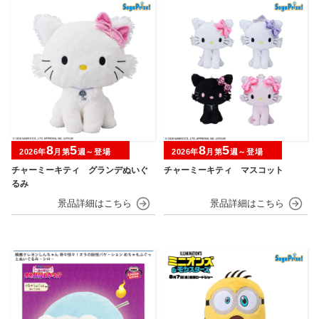
8
5
8
5
2026年
月第
週～登場
2026年
月第
週～登場
チャーミーキティ グランデぬいぐ
チャーミーキティ マスコット
るみ