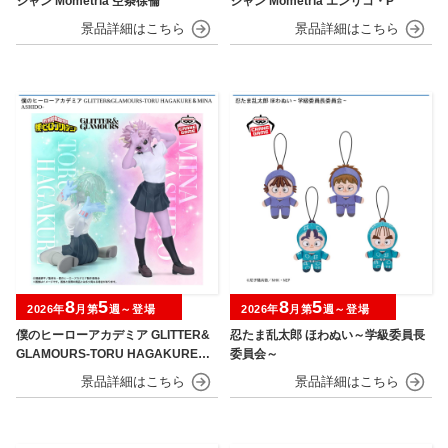
シャン Mometria 空条徐倫
シャン Mometria エンリコ・P
8
5
8
5
2026年
月第
週～登場
2026年
月第
週～登場
僕のヒーローアカデミア GLITTER&
忍たま乱太郎 ほわぬい～学級委員長
GLAMOURS-TORU HAGAKURE＆
委員会～
MINA ASHIDO-