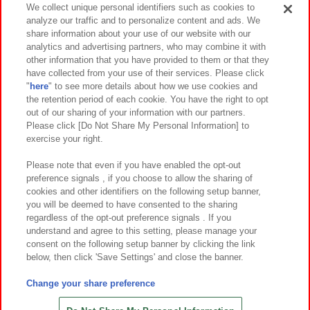
We collect unique personal identifiers such as cookies to
analyze our traffic and to personalize content and ads. We
イベント・キャンペーン
share information about your use of our website with our
analytics and advertising partners, who may combine it with
other information that you have provided to them or that they
have collected from your use of their services. Please click
"
here
" to see more details about how we use cookies and
関連会社
サステナビリティ
サイトポリシー
the retention period of each cookie. You have the right to opt
out of our sharing of your information with our partners.
プライバシーポリシー
ウェブアクセシビリティ方針と検証結果
Please click [Do Not Share My Personal Information] to
exercise your right.
お取引先さまとともに
食品のご提供について
カスタマーハラスメント対応方針
よくあるご質問・お問い合わせ
Please note that even if you have enabled the opt-out
preference signals , if you choose to allow the sharing of
cookies and other identifiers on the following setup banner,
you will be deemed to have consented to the sharing
regardless of the opt-out preference signals . If you
understand and agree to this setting, please manage your
consent on the following setup banner by clicking the link
below, then click 'Save Settings' and close the banner.
©Bandai Namco Amusement Inc.
©Bandai Namco Amusement Lab Inc.
Change your share preference
©Bandai Namco Experience Inc.
©HANAYASHIKI Co., Ltd. All Rights Reserved.