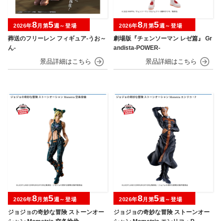
8
5
8
5
2026年
月第
週～登場
2026年
月第
週～登場
葬送のフリーレン フィギュア-うお～
劇場版『チェンソーマン レゼ篇』 Gr
ん-
andista-POWER-
8
5
8
5
2026年
月第
週～登場
2026年
月第
週～登場
ジョジョの奇妙な冒険 ストーンオー
ジョジョの奇妙な冒険 ストーンオー