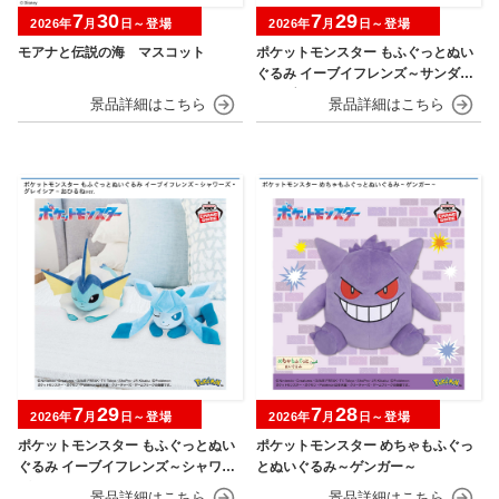
7
30
7
29
2026年
月
日～登場
2026年
月
日～登場
モアナと伝説の海 マスコット
ポケットモンスター もふぐっとぬい
ぐるみ イーブイフレンズ～サンダー
ス・ブースター～おひるねver.
7
29
7
28
2026年
月
日～登場
2026年
月
日～登場
ポケットモンスター もふぐっとぬい
ポケットモンスター めちゃもふぐっ
ぐるみ イーブイフレンズ～シャワー
とぬいぐるみ～ゲンガー～
ズ・グレイシア～おひるねver.