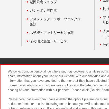
太
期間限定ショップ
釣
ガシャポン専門店
マ
アスレチック・スポーツエンタメ
リD
施設
湾
お子様・ファミリー向け施設
ーン
その他の施設・サービス
そ
関連会社
サステナビリティ
We collect unique personal identifiers such as cookies to analyze our t
share information about your use of our website with our analytics and 
information that you have provided to them or that they have collected f
食品のご提
to see more details about how we use cookies and the retention period o
sharing of your information with our partners. Please click [Do Not Shar
Please note that even if you have enabled the opt-out preference signals
and other identifiers on the following setup banner, you will be deemed 
opt-out preference signals . If you understand and agree to this setting