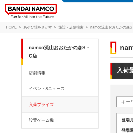
HOME
あそび場をさがす
施設・店舗検索
namco流山おおたかの森S
na
namco流山おおたかの森S・
C店
入荷
店舗情報
イベント&ニュース
入荷プライズ
登場
設置ゲーム機
登場