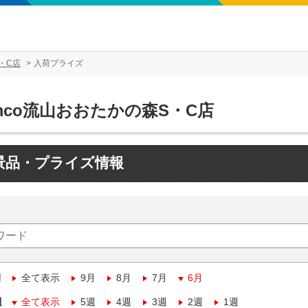
・C店
入荷プライズ
mco流山おおたかの森S・C店
景品・プライズ情報
月
全て表示
9月
8月
7月
6月
週
全て表示
5週
4週
3週
2週
1週