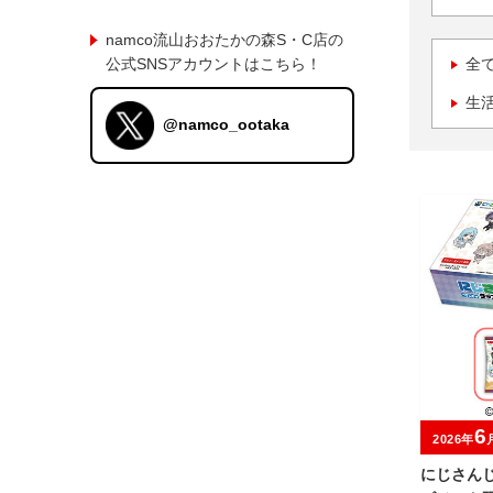
namco流山おおたかの森S・C店の
公式SNSアカウントはこちら！
全
生
@namco_ootaka
6
2026年
にじさんじ