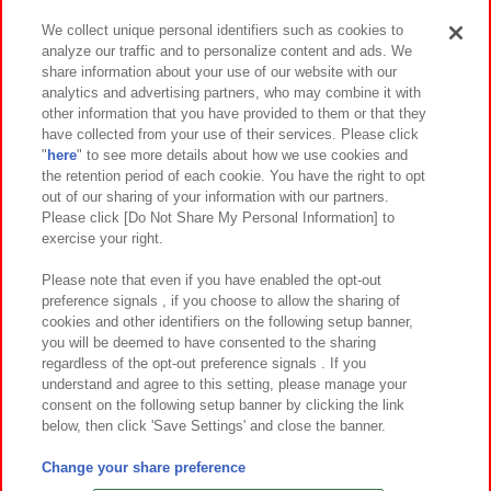
We collect unique personal identifiers such as cookies to
analyze our traffic and to personalize content and ads. We
イベント・キャンペーン
share information about your use of our website with our
analytics and advertising partners, who may combine it with
other information that you have provided to them or that they
have collected from your use of their services. Please click
"
here
" to see more details about how we use cookies and
関連会社
サステナビリティ
サイトポリシー
the retention period of each cookie. You have the right to opt
out of our sharing of your information with our partners.
プライバシーポリシー
ウェブアクセシビリティ方針と検証結果
Please click [Do Not Share My Personal Information] to
exercise your right.
お取引先さまとともに
食品のご提供について
カスタマーハラスメント対応方針
よくあるご質問・お問い合わせ
Please note that even if you have enabled the opt-out
preference signals , if you choose to allow the sharing of
cookies and other identifiers on the following setup banner,
you will be deemed to have consented to the sharing
regardless of the opt-out preference signals . If you
understand and agree to this setting, please manage your
consent on the following setup banner by clicking the link
below, then click 'Save Settings' and close the banner.
©Bandai Namco Amusement Inc.
©Bandai Namco Amusement Lab Inc.
Change your share preference
©Bandai Namco Experience Inc.