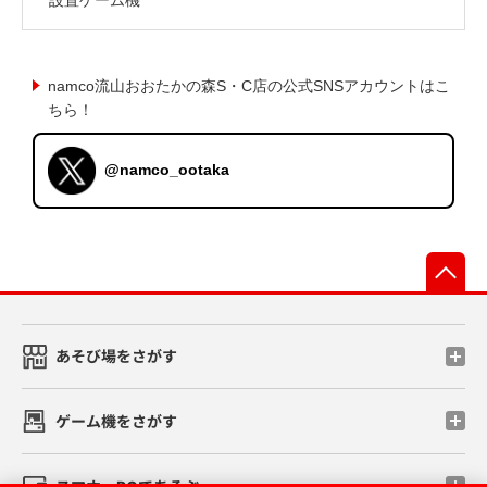
namco流山おおたかの森S・C店の公式SNSアカウントはこ
ちら！
@namco_ootaka
先
あそび場をさがす
ゲーム機をさがす
スマホ・PCであそぶ