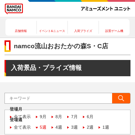
店舗情報
イベント&ニュース
入荷プライズ
設置ゲーム機
namco流山おおたかの森S・C店
入荷景品・プライズ情報
登場月
全て表示
9月
8月
7月
6月
登場週
全て表示
5週
4週
3週
2週
1週